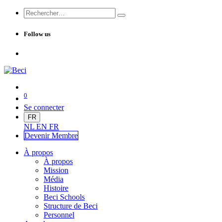
Follow us
0
Se connecter
FR
NL
EN
FR
Devenir Me
mbre
À propos
À propos
Mission
Média
Histoire
Beci Schools
Structure de Beci
Personnel