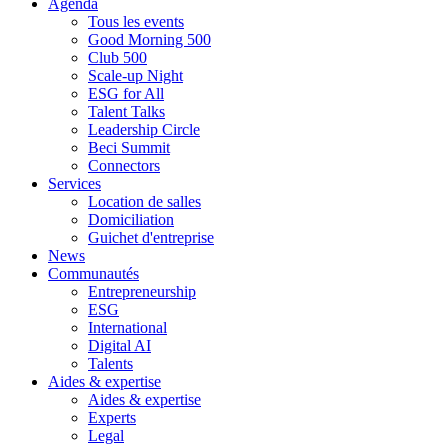
Agenda
Tous les events
Good Morning 500
Club 500
Scale-up Night
ESG for All
Talent Talks
Leadership Circle
Beci Summit
Connectors
Services
Location de salles
Domiciliation
Guichet d'entreprise
News
Communautés
Entrepreneurship
ESG
International
Digital AI
Talents
Aides & expertise
Aides & expertise
Experts
Legal