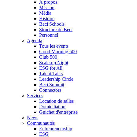
À propos
Mission
Média
Histoire
Beci Schools
Structure de Beci
Personnel
Agenda
Tous les events
Good Morning 500
Club 500
Scale-up Night
ESG for All
Talent Talks
Leadership Circle
Beci Summit
Connectors
Services
Location de salles
Domiciliation
Guichet d'entreprise
News
Communautés
Entrepreneurship
ESG