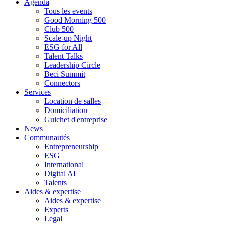
Agenda
Tous les events
Good Morning 500
Club 500
Scale-up Night
ESG for All
Talent Talks
Leadership Circle
Beci Summit
Connectors
Services
Location de salles
Domiciliation
Guichet d'entreprise
News
Communautés
Entrepreneurship
ESG
International
Digital AI
Talents
Aides & expertise
Aides & expertise
Experts
Legal