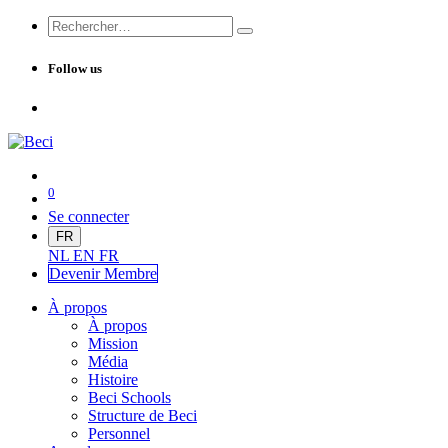
Follow us
0
Se connecter
FR
NL
EN
FR
Devenir Me
mbre
À propos
À propos
Mission
Média
Histoire
Beci Schools
Structure de Beci
Personnel