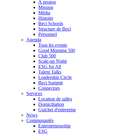
À propos
Mission
Média
Histoire
Beci Schools
Structure de Beci
Personnel
Agenda
Tous les events
Good Morning 500
Club 500
Scale-up Night
ESG for All
Talent Talks
Leadership Circle
Beci Summit
Connectors
Services
Location de salles
Domiciliation
Guichet d'entreprise
News
Communautés
Entrepreneurship
ESG