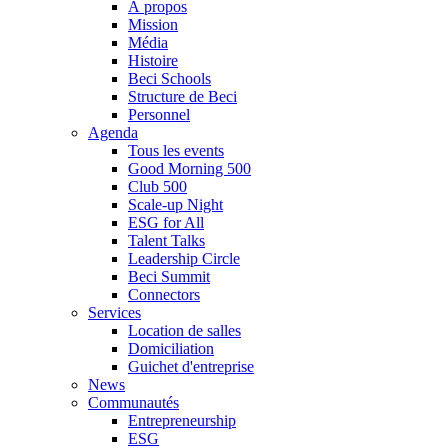
À propos
Mission
Média
Histoire
Beci Schools
Structure de Beci
Personnel
Agenda
Tous les events
Good Morning 500
Club 500
Scale-up Night
ESG for All
Talent Talks
Leadership Circle
Beci Summit
Connectors
Services
Location de salles
Domiciliation
Guichet d'entreprise
News
Communautés
Entrepreneurship
ESG