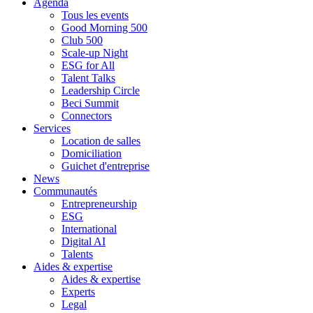
Agenda
Tous les events
Good Morning 500
Club 500
Scale-up Night
ESG for All
Talent Talks
Leadership Circle
Beci Summit
Connectors
Services
Location de salles
Domiciliation
Guichet d'entreprise
News
Communautés
Entrepreneurship
ESG
International
Digital AI
Talents
Aides & expertise
Aides & expertise
Experts
Legal