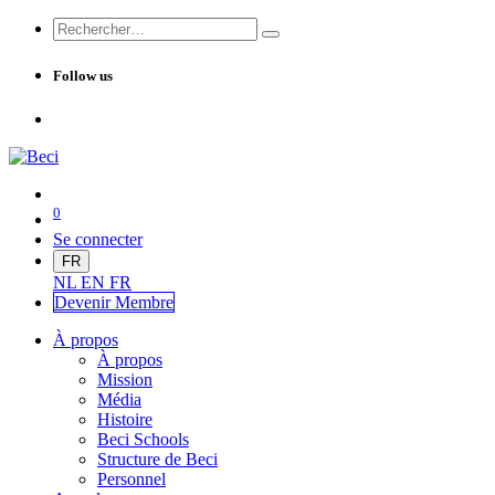
Follow us
0
Se connecter
FR
NL
EN
FR
Devenir Me
mbre
À propos
À propos
Mission
Média
Histoire
Beci Schools
Structure de Beci
Personnel