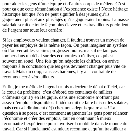
pour aider les gens d’une équipe et d’autres corps de métiers. C’est
pour ça que cette rémunération à l’expérience existe ! Notre héritage
historique fait que l’on ne peut signifier à des jeunes qu’ils
gagneraient plus et aux plus âgés qu’ils gagneraient moins. La masse
salariale serait de toute façon plus élevée et les travailleurs perdraient
de l’argent sur toute leur carrière !
Si les employeurs veulent changer, il faudrait trouver un moyen de
payer les employés de la même façon. On peut imaginer un système
où l’on verrait les salaires progresser moins, mais il ne faut pas
tomber dans un débat sur des économies à réaliser, ce qui est
souvent un souci. Une fois qu’on négocie les chiffres, on arrive
toujours à la conclusion que les gens devraient changer plus vite de
travail. Mais du coup, sans ces barèmes, il y a la contrainte de
recommencer à zéro ailleurs.
Enfin, je me méfie de l’agenda « bis » derrière le débat officiel, car
le cœur du problème, c’est d’abord ces centaines de milliers
chômeurs qu’il y en Belgique, dans une économie n’offrant pas
assez d’emplois disponibles. L’idée serait de faire baisser les salaires,
mais ceux-ci diminuent déjà chez nous depuis quatre ans ! La
question à se poser, c’est comment augmenter les gens pour relancer
l’économie et créer des emplois, tout en continuant à mieux
reconnaître l’expérience pour favoriser la mobilité dans le monde du
travail. Car si l’ancienneté est mieux reconnue et qu’un travailleur a