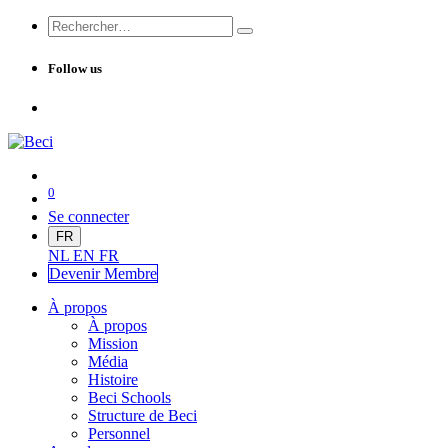
Follow us
0
Se connecter
FR
NL
EN
FR
Devenir Me
mbre
À propos
À propos
Mission
Média
Histoire
Beci Schools
Structure de Beci
Personnel