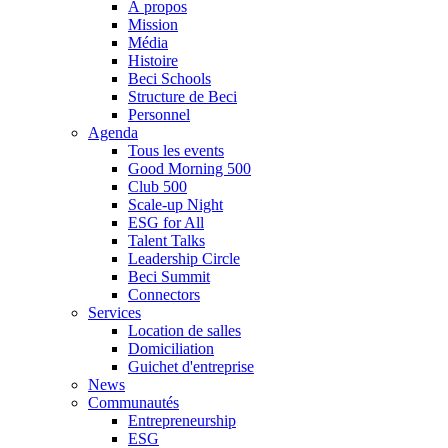
À propos
Mission
Média
Histoire
Beci Schools
Structure de Beci
Personnel
Agenda
Tous les events
Good Morning 500
Club 500
Scale-up Night
ESG for All
Talent Talks
Leadership Circle
Beci Summit
Connectors
Services
Location de salles
Domiciliation
Guichet d'entreprise
News
Communautés
Entrepreneurship
ESG