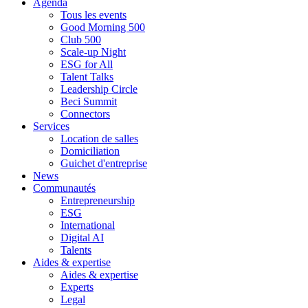
Agenda
Tous les events
Good Morning 500
Club 500
Scale-up Night
ESG for All
Talent Talks
Leadership Circle
Beci Summit
Connectors
Services
Location de salles
Domiciliation
Guichet d'entreprise
News
Communautés
Entrepreneurship
ESG
International
Digital AI
Talents
Aides & expertise
Aides & expertise
Experts
Legal