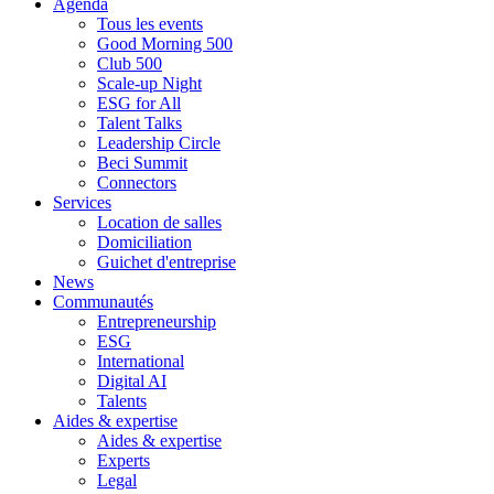
Agenda
Tous les events
Good Morning 500
Club 500
Scale-up Night
ESG for All
Talent Talks
Leadership Circle
Beci Summit
Connectors
Services
Location de salles
Domiciliation
Guichet d'entreprise
News
Communautés
Entrepreneurship
ESG
International
Digital AI
Talents
Aides & expertise
Aides & expertise
Experts
Legal