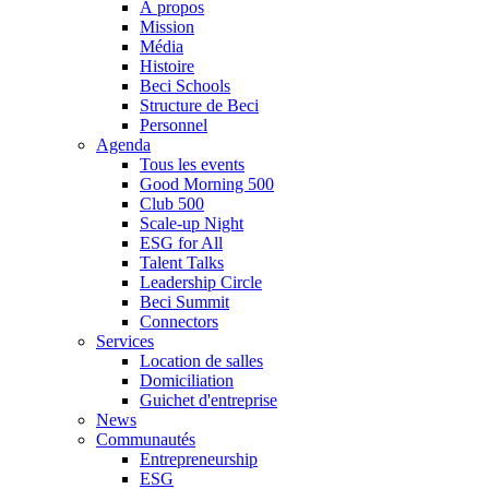
À propos
Mission
Média
Histoire
Beci Schools
Structure de Beci
Personnel
Agenda
Tous les events
Good Morning 500
Club 500
Scale-up Night
ESG for All
Talent Talks
Leadership Circle
Beci Summit
Connectors
Services
Location de salles
Domiciliation
Guichet d'entreprise
News
Communautés
Entrepreneurship
ESG