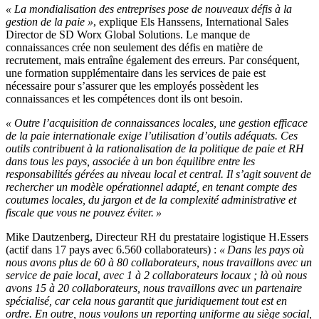
« La mondialisation des entreprises pose de nouveaux défis à la
gestion de la paie »
, explique Els Hanssens, International Sales
Director de SD Worx Global Solutions. Le manque de
connaissances crée non seulement des défis en matière de
recrutement, mais entraîne également des erreurs. Par conséquent,
une formation supplémentaire dans les services de paie est
nécessaire pour s’assurer que les employés possèdent les
connaissances et les compétences
dont ils ont besoin
.
« Outre l’acquisition de connaissances locales, une gestion efficace
de la paie internationale exige l’utilisation d’outils adéquats. Ces
outils contribuent à la rationalisation de la politique de paie et
RH
dans tous les pays, associée à un bon équilibre entre les
responsabilités gérées au niveau local et central. Il s’agit souvent de
rechercher un modèle opérationnel adapté, en tenant compte des
coutumes locales, du jargon et de la complexité administrative et
fiscale que vous ne pouvez éviter. »
Mike Dautzenberg, Directeur RH du prestataire logistique H.Essers
(
actif dans 17 pays avec 6
.
560 collaborateurs
)
:
«
Dans les pays où
nous avons plus de 60 à 80 collaborateurs, nous travaillons avec un
service de paie local, avec 1 à 2 collaborateurs locaux
;
là
où nous
avons 15 à 20 collaborateurs, nous travaillons avec un partenaire
spécialisé, car cela nous garantit que juridiquement tout est en
ordre. En outre, nous voulons un reporting uniforme au siège social,