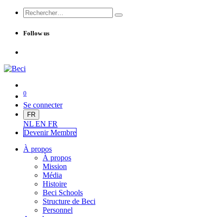
Follow us
0
Se connecter
FR
NL
EN
FR
Devenir Me
mbre
À propos
À propos
Mission
Média
Histoire
Beci Schools
Structure de Beci
Personnel