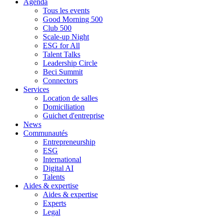
Agenda
Tous les events
Good Morning 500
Club 500
Scale-up Night
ESG for All
Talent Talks
Leadership Circle
Beci Summit
Connectors
Services
Location de salles
Domiciliation
Guichet d'entreprise
News
Communautés
Entrepreneurship
ESG
International
Digital AI
Talents
Aides & expertise
Aides & expertise
Experts
Legal