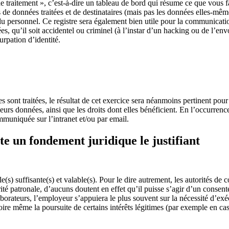
 de traitement », c’est-à-dire un tableau de bord qui résume ce que vous fa
 de données traitées et de destinataires (mais pas les données elles-mê
u personnel. Ce registre sera également bien utile pour la communication
s, qu’il soit accidentel ou criminel (à l’instar d’un hacking ou de l’env
rpation d’identité.
es sont traitées, le résultat de cet exercice sera néanmoins pertinent p
leurs données, ainsi que les droits dont elles bénéficient. En l’occurrence
mmuniquée sur l’intranet et/ou par email.
te un fondement juridique le justifiant
(s) suffisante(s) et valable(s). Pour le dire autrement, les autorités de
té patronale, d’aucuns doutent en effet qu’il puisse s’agir d’un consente
aborateurs, l’employeur s’appuiera le plus souvent sur la nécessité d’exéc
voire même la poursuite de certains intérêts légitimes (par exemple en cas