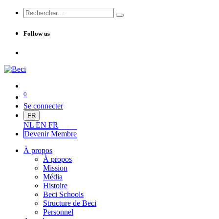
Follow us
0
Se connecter
FR
NL
EN
FR
Devenir Me
mbre
À propos
À propos
Mission
Média
Histoire
Beci Schools
Structure de Beci
Personnel