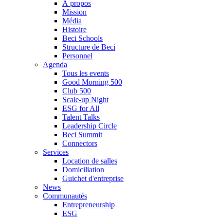
À propos
Mission
Média
Histoire
Beci Schools
Structure de Beci
Personnel
Agenda
Tous les events
Good Morning 500
Club 500
Scale-up Night
ESG for All
Talent Talks
Leadership Circle
Beci Summit
Connectors
Services
Location de salles
Domiciliation
Guichet d'entreprise
News
Communautés
Entrepreneurship
ESG