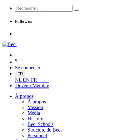
Follow us
0
Se connecter
FR
NL
EN
FR
Devenir Me
mbre
À propos
À propos
Mission
Média
Histoire
Beci Schools
Structure de Beci
Personnel