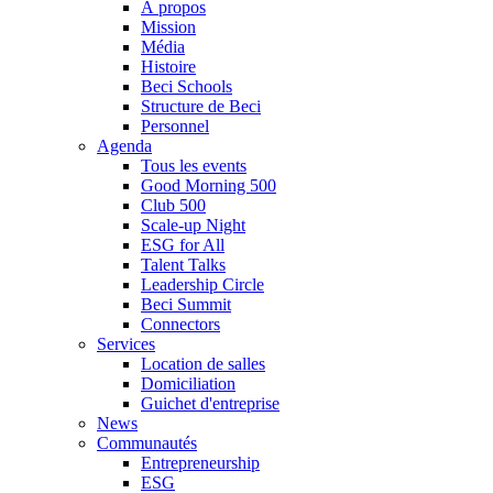
À propos
Mission
Média
Histoire
Beci Schools
Structure de Beci
Personnel
Agenda
Tous les events
Good Morning 500
Club 500
Scale-up Night
ESG for All
Talent Talks
Leadership Circle
Beci Summit
Connectors
Services
Location de salles
Domiciliation
Guichet d'entreprise
News
Communautés
Entrepreneurship
ESG