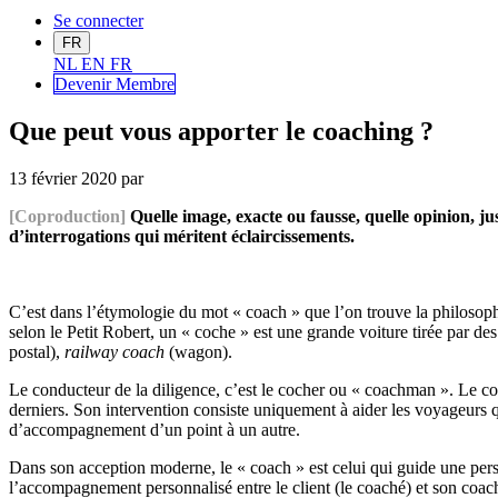
Se connecter
FR
NL
EN
FR
Devenir Me
mbre
Que peut vous apporter le coaching ?
13 février 2020
par
[Coproduction]
Quelle image, exacte ou fausse, quelle opinion, j
d’interrogations qui méritent éclaircissements.
C’est dans l’étymologie du mot « coach » que l’on trouve la philosophi
selon le Petit Robert, un « coche » est une grande voiture tirée par d
postal),
railway coach
(wagon).
Le conducteur de la diligence, c’est le cocher ou « coachman ». Le coc
derniers. Son intervention consiste uniquement à aider les voyageurs qui 
d’accompagnement d’un point à un autre.
Dans son acception moderne, le « coach » est celui qui guide une pers
l’accompagnement personnalisé entre le client (le coaché) et son coach.