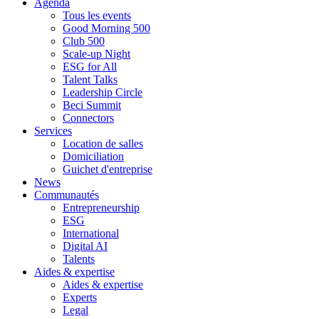
Agenda
Tous les events
Good Morning 500
Club 500
Scale-up Night
ESG for All
Talent Talks
Leadership Circle
Beci Summit
Connectors
Services
Location de salles
Domiciliation
Guichet d'entreprise
News
Communautés
Entrepreneurship
ESG
International
Digital AI
Talents
Aides & expertise
Aides & expertise
Experts
Legal