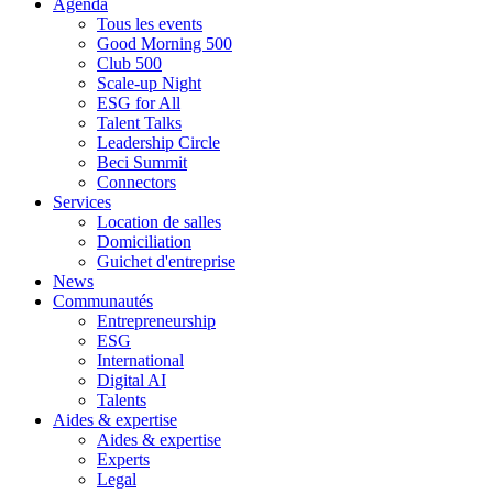
Agenda
Tous les events
Good Morning 500
Club 500
Scale-up Night
ESG for All
Talent Talks
Leadership Circle
Beci Summit
Connectors
Services
Location de salles
Domiciliation
Guichet d'entreprise
News
Communautés
Entrepreneurship
ESG
International
Digital AI
Talents
Aides & expertise
Aides & expertise
Experts
Legal