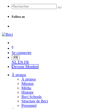
Follow us
0
Se connecter
FR
NL
EN
FR
Devenir Me
mbre
À propos
À propos
Mission
Média
Histoire
Beci Schools
Structure de Beci
Personnel