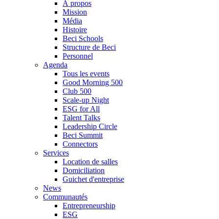
À propos
Mission
Média
Histoire
Beci Schools
Structure de Beci
Personnel
Agenda
Tous les events
Good Morning 500
Club 500
Scale-up Night
ESG for All
Talent Talks
Leadership Circle
Beci Summit
Connectors
Services
Location de salles
Domiciliation
Guichet d'entreprise
News
Communautés
Entrepreneurship
ESG