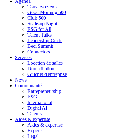
Agenda
Tous les events
Good Morning 500
Club 500
Scale-up Night
ESG for All
Talent Talks
Leadership Circle
Beci Summit
Connectors
Services
Location de salles
Domiciliation
Guichet d'entreprise
News
Communautés
Entrepreneurship
ESG
International
Digital AI
Talents
Aides & expertise
Aides & expertise
Experts
Legal