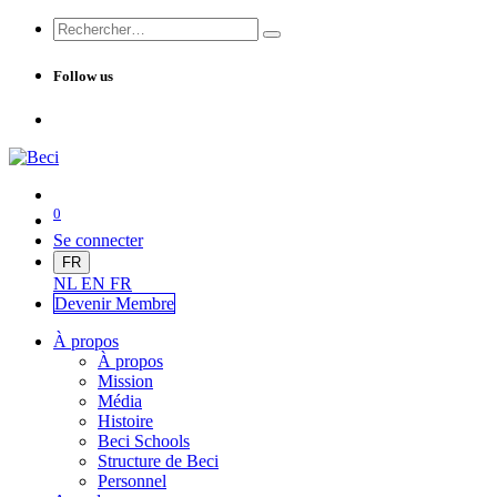
Follow us
0
Se connecter
FR
NL
EN
FR
Devenir Me
mbre
À propos
À propos
Mission
Média
Histoire
Beci Schools
Structure de Beci
Personnel