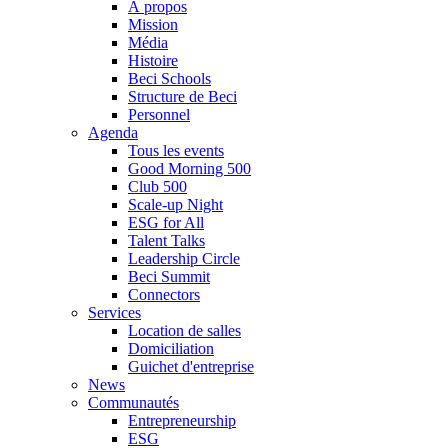
À propos
Mission
Média
Histoire
Beci Schools
Structure de Beci
Personnel
Agenda
Tous les events
Good Morning 500
Club 500
Scale-up Night
ESG for All
Talent Talks
Leadership Circle
Beci Summit
Connectors
Services
Location de salles
Domiciliation
Guichet d'entreprise
News
Communautés
Entrepreneurship
ESG