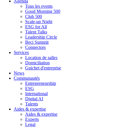
Agenda
Tous les events
Good Morning 500
Club 500
Scale-up Night
ESG for All
Talent Talks
Leadership Circle
Beci Summit
Connectors
Services
Location de salles
Domiciliation
Guichet d'entreprise
News
Communautés
Entrepreneurship
ESG
International
Digital AI
Talents
Aides & expertise
Aides & expertise
Experts
Legal