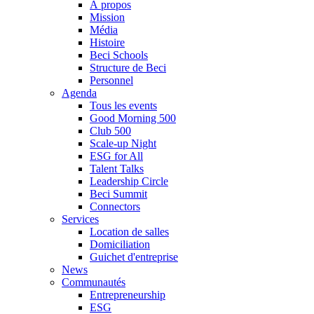
À propos
Mission
Média
Histoire
Beci Schools
Structure de Beci
Personnel
Agenda
Tous les events
Good Morning 500
Club 500
Scale-up Night
ESG for All
Talent Talks
Leadership Circle
Beci Summit
Connectors
Services
Location de salles
Domiciliation
Guichet d'entreprise
News
Communautés
Entrepreneurship
ESG