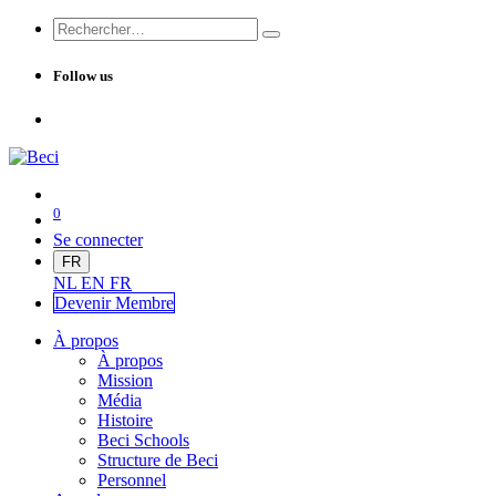
Follow us
0
Se connecter
FR
NL
EN
FR
Devenir Me
mbre
À propos
À propos
Mission
Média
Histoire
Beci Schools
Structure de Beci
Personnel