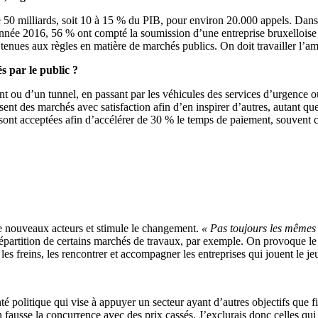
0 milliards, soit 10 à 15 % du PIB, pour environ 20.000 appels. Dans l
année 2016, 56 % ont compté la soumission d’une entreprise bruxelloise e
enues aux règles en matière de marchés publics. On doit travailler l’am
és par le public ?
nt ou d’un tunnel, en passant par les véhicules des services d’urgence 
isent des marchés avec satisfaction afin d’en inspirer d’autres, autant 
 sont acceptées afin d’accélérer de 30 % le temps de paiement, souvent c
de nouveaux acteurs et stimule le changement.
« Pas toujours les mêmes
répartition de certains marchés de travaux, par exemple. On provoque le
les freins, les rencontrer et accompagner les entreprises qui jouent le jeu
té politique qui vise à appuyer un secteur ayant d’autres objectifs que
on fausse la concurrence avec des prix cassés. J’exclurais donc celles qu