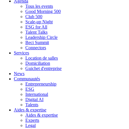
Agenda
Tous les events
Good Morning 500
Club 500
Scale-up Night
ESG for All
Talent Talks
Leadership Circle
Beci Summit
Connectors
Services
Location de salles
Domiciliation
Guichet d'entreprise
News
Communautés
Entrepreneurship
ESG
International
Digital AI
Talents
Aides & expertise
Aides & expertise
Experts
Legal