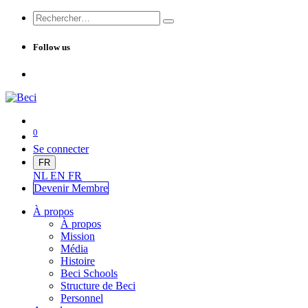
Follow us
0
Se connecter
FR
NL
EN
FR
Devenir Me
mbre
À propos
À propos
Mission
Média
Histoire
Beci Schools
Structure de Beci
Personnel