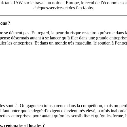
ink tank IAW sur le travail au noir en Europe, le recul de l’économie sou
chèques-services et des flexi-jobs.
ions ?
e se dément pas. En regard, la peur du risque reste trop présente dans l
nse désormais autant à se lancer qu’à filer dans une grande entreprise
uler les entreprises. Et dans un monde très masculin, le soutien à l’entr
s sont là. On gagne en transparence dans la compétition, mais on perd en 
il faut noter que le degré d’exigence devient très élevé, parfois inaborda
etites entreprises, pour autant qu’on les sensibilise et qu’on les forme, 
 régionales et locales ?