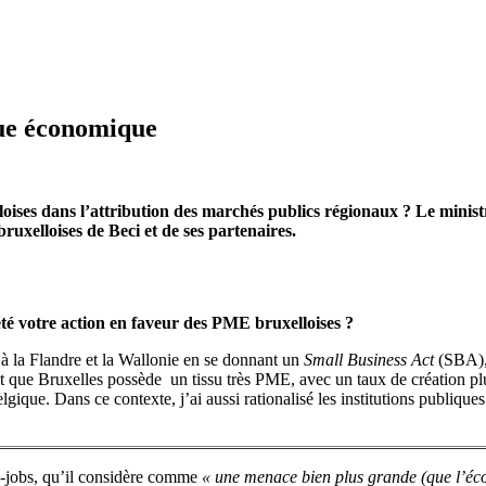
que économique
oises dans l’attribution des marchés publics régionaux ? Le minis
uxelloises de Beci et de ses partenaires.
été votre action en faveur des PME bruxelloises ?
rt à la Flandre et la Wallonie en se donnant un
Small Business Act
(SBA), 
’est que Bruxelles possède un tissu très PME, avec un taux de création pl
Belgique. Dans ce contexte, j’ai aussi rationalisé les institutions publiq
ni-jobs, qu’il considère comme
« une menace bien plus grande (que l’éco