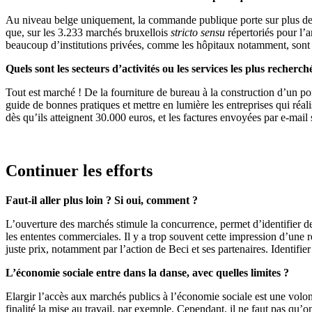
Au niveau belge uniquement, la commande publique porte sur plus de 5
que, sur les 3.233 marchés bruxellois
stricto sensu
répertoriés pour l’
beaucoup d’institutions privées, comme les hôpitaux notamment, sont t
Quels sont les secteurs d’activités ou les services les plus recherch
Tout est marché ! De la fourniture de bureau à la construction d’un po
guide de bonnes pratiques et mettre en lumière les entreprises qui réal
dès qu’ils atteignent 30.000 euros, et les factures envoyées par e-mail
Continuer les efforts
Faut-il aller plus loin ? Si oui, comment ?
L’ouverture des marchés stimule la concurrence, permet d’identifier 
les ententes commerciales. Il y a trop souvent cette impression d’une 
juste prix, notamment par l’action de Beci et ses partenaires. Identifier 
L’économie sociale entre dans la danse, avec quelles limites ?
Elargir l’accès aux marchés publics à l’économie sociale est une volon
finalité la mise au travail, par exemple. Cependant, il ne faut pas qu’