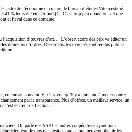
e cadre de l’économie circulaire, le bureau d’études Vito a estimé
t 41 % leurs ont été attribués
[1]
. C’est trop peu quand on sait que
ont et l’aval dans ce domaine.
ou l’acquisition d’œuvres d’art… L’observatoire des prix va éditer un
que les donneurs d’ordres. Désormais, les marchés sont rendus publics
ritiqué.
 »
, entend-on souvent. Et c’est vrai qu’il y a une lutte à mener contre
 changement par la transparence. Plus d’offres, un meilleur service, un
 : c’est le cœur de l’action.
 financiers. On parle des ASBL et autres coopératives ayant pour
i bénéficieraient de plus de subsides que ce que peuvent obtenir les