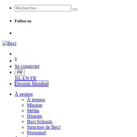
Follow us
0
Se connecter
FR
NL
EN
FR
Devenir Me
mbre
À propos
À propos
Mission
Média
Histoire
Beci Schools
Structure de Beci
Personnel