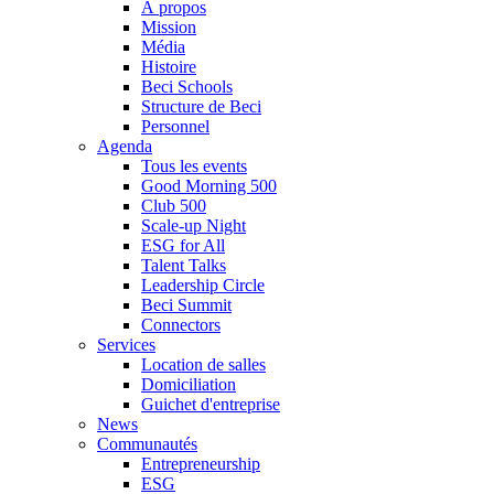
À propos
Mission
Média
Histoire
Beci Schools
Structure de Beci
Personnel
Agenda
Tous les events
Good Morning 500
Club 500
Scale-up Night
ESG for All
Talent Talks
Leadership Circle
Beci Summit
Connectors
Services
Location de salles
Domiciliation
Guichet d'entreprise
News
Communautés
Entrepreneurship
ESG