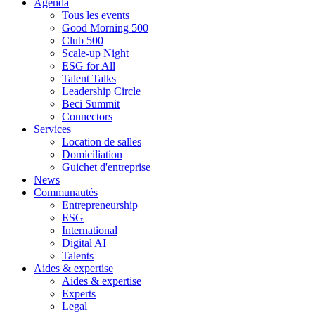
Agenda
Tous les events
Good Morning 500
Club 500
Scale-up Night
ESG for All
Talent Talks
Leadership Circle
Beci Summit
Connectors
Services
Location de salles
Domiciliation
Guichet d'entreprise
News
Communautés
Entrepreneurship
ESG
International
Digital AI
Talents
Aides & expertise
Aides & expertise
Experts
Legal