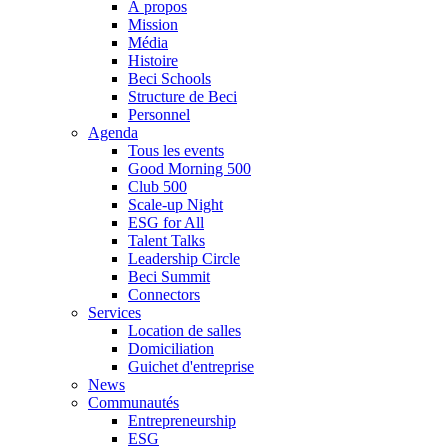
À propos
Mission
Média
Histoire
Beci Schools
Structure de Beci
Personnel
Agenda
Tous les events
Good Morning 500
Club 500
Scale-up Night
ESG for All
Talent Talks
Leadership Circle
Beci Summit
Connectors
Services
Location de salles
Domiciliation
Guichet d'entreprise
News
Communautés
Entrepreneurship
ESG