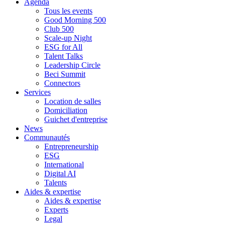
Agenda
Tous les events
Good Morning 500
Club 500
Scale-up Night
ESG for All
Talent Talks
Leadership Circle
Beci Summit
Connectors
Services
Location de salles
Domiciliation
Guichet d'entreprise
News
Communautés
Entrepreneurship
ESG
International
Digital AI
Talents
Aides & expertise
Aides & expertise
Experts
Legal