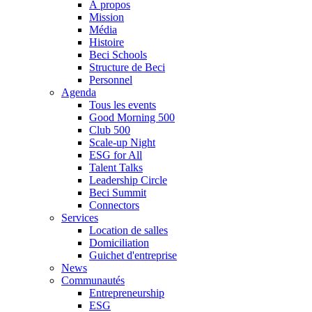
À propos
Mission
Média
Histoire
Beci Schools
Structure de Beci
Personnel
Agenda
Tous les events
Good Morning 500
Club 500
Scale-up Night
ESG for All
Talent Talks
Leadership Circle
Beci Summit
Connectors
Services
Location de salles
Domiciliation
Guichet d'entreprise
News
Communautés
Entrepreneurship
ESG