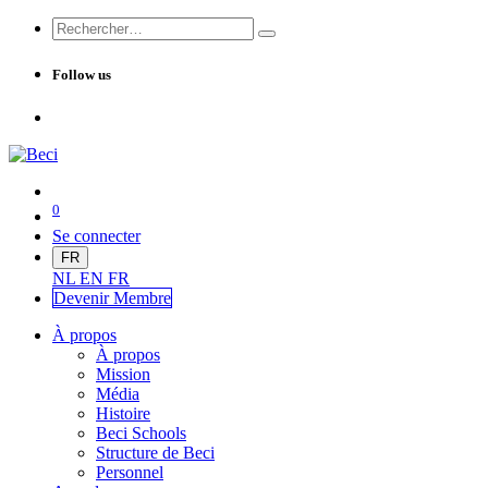
Follow us
0
Se connecter
FR
NL
EN
FR
Devenir Me
mbre
À propos
À propos
Mission
Média
Histoire
Beci Schools
Structure de Beci
Personnel