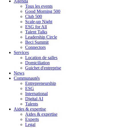
Agenda
Tous les events
Good Morning 500
Club 500
Scale-up Night
ESG for All
Talent Talks
Leadership Circle
Beci Summit
Connectors
Services
Location de salles
Domiciliation
Guichet d'entreprise
News
Communautés
Entrepreneurship
ESG
International
Digital AI
Talents
Aides & expertise
Aides & expertise
Experts
Legal