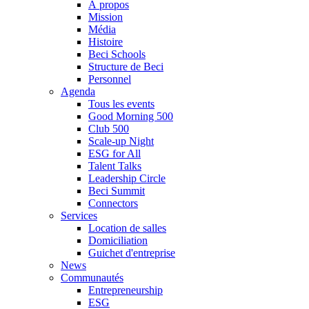
À propos
Mission
Média
Histoire
Beci Schools
Structure de Beci
Personnel
Agenda
Tous les events
Good Morning 500
Club 500
Scale-up Night
ESG for All
Talent Talks
Leadership Circle
Beci Summit
Connectors
Services
Location de salles
Domiciliation
Guichet d'entreprise
News
Communautés
Entrepreneurship
ESG