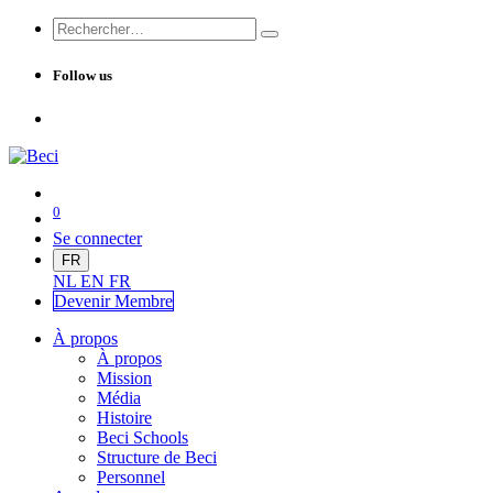
Follow us
0
Se connecter
FR
NL
EN
FR
Devenir Me
mbre
À propos
À propos
Mission
Média
Histoire
Beci Schools
Structure de Beci
Personnel