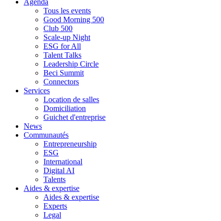
Agenda
Tous les events
Good Morning 500
Club 500
Scale-up Night
ESG for All
Talent Talks
Leadership Circle
Beci Summit
Connectors
Services
Location de salles
Domiciliation
Guichet d'entreprise
News
Communautés
Entrepreneurship
ESG
International
Digital AI
Talents
Aides & expertise
Aides & expertise
Experts
Legal