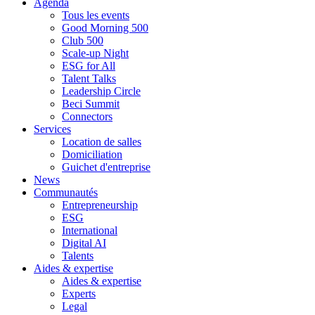
Agenda
Tous les events
Good Morning 500
Club 500
Scale-up Night
ESG for All
Talent Talks
Leadership Circle
Beci Summit
Connectors
Services
Location de salles
Domiciliation
Guichet d'entreprise
News
Communautés
Entrepreneurship
ESG
International
Digital AI
Talents
Aides & expertise
Aides & expertise
Experts
Legal