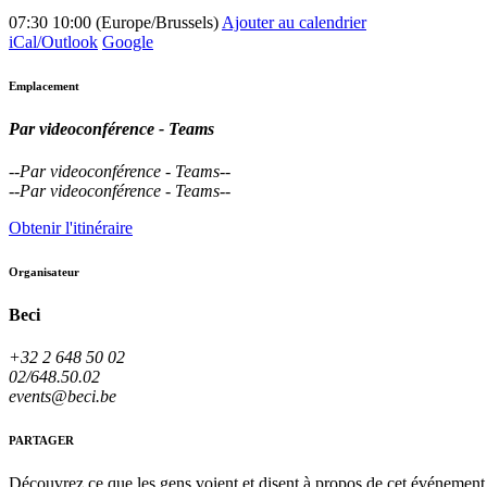
07:30
10:00
(
Europe/Brussels
)
Ajouter au calendrier
iCal/Outlook
Google
Emplacement
Par videoconférence - Teams
--
Par videoconférence - Teams
--
--
Par videoconférence - Teams
--
Obtenir l'itinéraire
Organisateur
Beci
+32 2 648 50 02
02/648.50.02
events@beci.be
PARTAGER
Découvrez ce que les gens voient et disent à propos de cet événement 