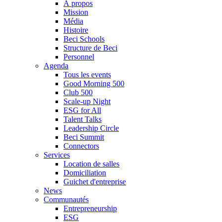
À propos
Mission
Média
Histoire
Beci Schools
Structure de Beci
Personnel
Agenda
Tous les events
Good Morning 500
Club 500
Scale-up Night
ESG for All
Talent Talks
Leadership Circle
Beci Summit
Connectors
Services
Location de salles
Domiciliation
Guichet d'entreprise
News
Communautés
Entrepreneurship
ESG