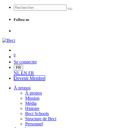
Follow us
0
Se connecter
FR
NL
EN
FR
Devenir Me
mbre
À propos
À propos
Mission
Média
Histoire
Beci Schools
Structure de Beci
Personnel