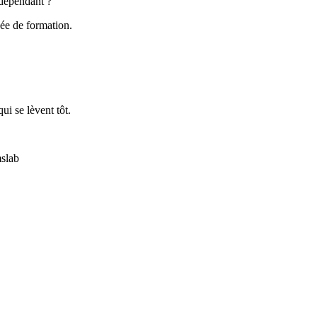
ndépendant ?
née de formation.
ui se lèvent tôt.
mslab