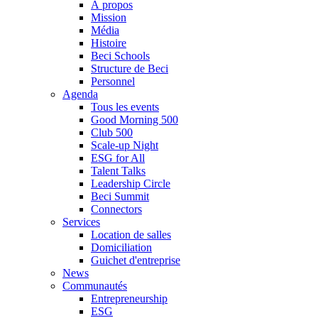
À propos
Mission
Média
Histoire
Beci Schools
Structure de Beci
Personnel
Agenda
Tous les events
Good Morning 500
Club 500
Scale-up Night
ESG for All
Talent Talks
Leadership Circle
Beci Summit
Connectors
Services
Location de salles
Domiciliation
Guichet d'entreprise
News
Communautés
Entrepreneurship
ESG