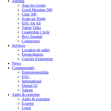
Agenda
Tous les events
Good Morning 500
Club 500
Scale-up Night
ESG for All
Talent Talks
Leadership Circle
Beci Summit
Connectors
Services
Location de salles
Domiciliation
Guichet d'entreprise
News
Communautés
Entrepreneurship
ESG
International
Digital AI
Talents
Aides & expertise
Aides & expertise
Experts
Legal