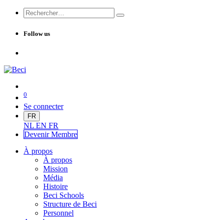
Follow us
0
Se connecter
FR
NL
EN
FR
Devenir Me
mbre
À propos
À propos
Mission
Média
Histoire
Beci Schools
Structure de Beci
Personnel