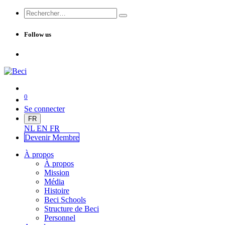
Follow us
0
Se connecter
FR
NL
EN
FR
Devenir Me
mbre
À propos
À propos
Mission
Média
Histoire
Beci Schools
Structure de Beci
Personnel