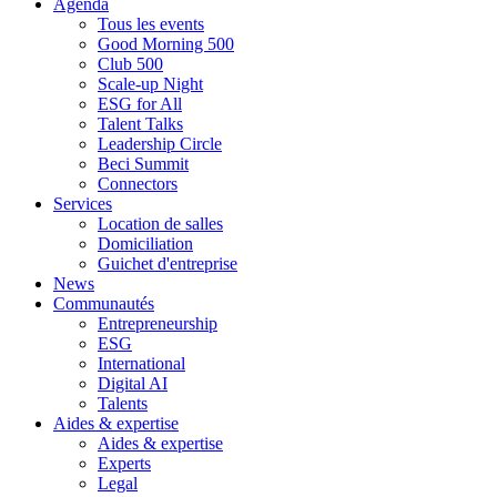
Agenda
Tous les events
Good Morning 500
Club 500
Scale-up Night
ESG for All
Talent Talks
Leadership Circle
Beci Summit
Connectors
Services
Location de salles
Domiciliation
Guichet d'entreprise
News
Communautés
Entrepreneurship
ESG
International
Digital AI
Talents
Aides & expertise
Aides & expertise
Experts
Legal