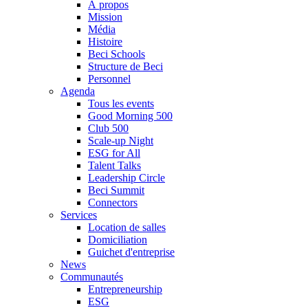
À propos
Mission
Média
Histoire
Beci Schools
Structure de Beci
Personnel
Agenda
Tous les events
Good Morning 500
Club 500
Scale-up Night
ESG for All
Talent Talks
Leadership Circle
Beci Summit
Connectors
Services
Location de salles
Domiciliation
Guichet d'entreprise
News
Communautés
Entrepreneurship
ESG