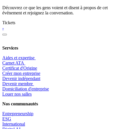
Découvrez ce que les gens voient et disent à propos de cet
événement et rejoignez la conversation.
Tickets
-
Services
Aides et expertise
​Carnet ATA
Certificat d'Origine
Créer mon entreprise
Devenir indépendant
Devenir membre
​Domiciliation d'entreprise
Louer nos salles
Nos communautés
Entrepr
eneurship
ESG
International