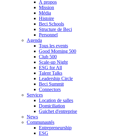
À propos
Mission
Média
Histoire
Beci Schools
Structure de Beci
Personnel
Agenda
Tous les events
Good Morning 500
Club 500
Scale-up Night
ESG for All
Talent Talks
Leadership Circle
Beci Summit
Connectors
Services
Location de salles
Domiciliation
Guichet d'entreprise
News
Communautés
Entrepreneurship
ESG