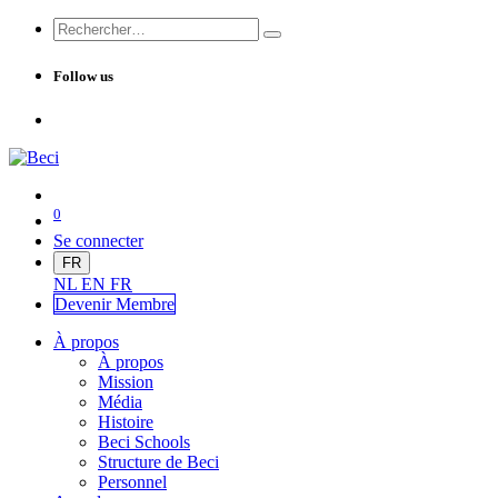
Follow us
0
Se connecter
FR
NL
EN
FR
Devenir Me
mbre
À propos
À propos
Mission
Média
Histoire
Beci Schools
Structure de Beci
Personnel