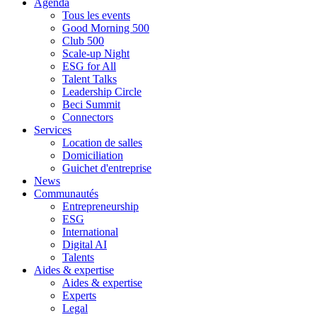
Agenda
Tous les events
Good Morning 500
Club 500
Scale-up Night
ESG for All
Talent Talks
Leadership Circle
Beci Summit
Connectors
Services
Location de salles
Domiciliation
Guichet d'entreprise
News
Communautés
Entrepreneurship
ESG
International
Digital AI
Talents
Aides & expertise
Aides & expertise
Experts
Legal