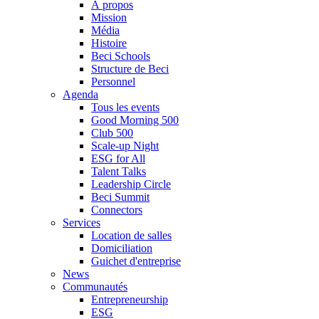
À propos
Mission
Média
Histoire
Beci Schools
Structure de Beci
Personnel
Agenda
Tous les events
Good Morning 500
Club 500
Scale-up Night
ESG for All
Talent Talks
Leadership Circle
Beci Summit
Connectors
Services
Location de salles
Domiciliation
Guichet d'entreprise
News
Communautés
Entrepreneurship
ESG