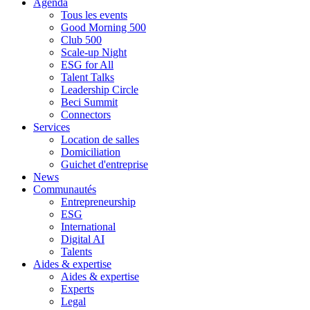
Agenda
Tous les events
Good Morning 500
Club 500
Scale-up Night
ESG for All
Talent Talks
Leadership Circle
Beci Summit
Connectors
Services
Location de salles
Domiciliation
Guichet d'entreprise
News
Communautés
Entrepreneurship
ESG
International
Digital AI
Talents
Aides & expertise
Aides & expertise
Experts
Legal