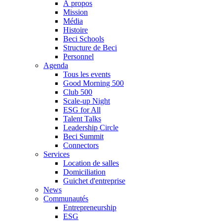
À propos
Mission
Média
Histoire
Beci Schools
Structure de Beci
Personnel
Agenda
Tous les events
Good Morning 500
Club 500
Scale-up Night
ESG for All
Talent Talks
Leadership Circle
Beci Summit
Connectors
Services
Location de salles
Domiciliation
Guichet d'entreprise
News
Communautés
Entrepreneurship
ESG