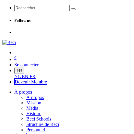
Follow us
0
Se connecter
FR
NL
EN
FR
Devenir Me
mbre
À propos
À propos
Mission
Média
Histoire
Beci Schools
Structure de Beci
Personnel