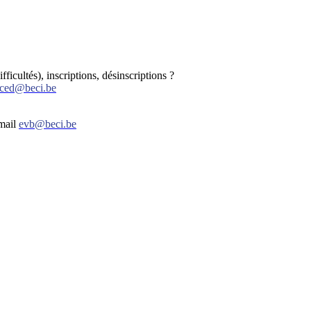
icultés), inscriptions, désinscriptions ?
ced@beci.be
mail
evb@beci.be