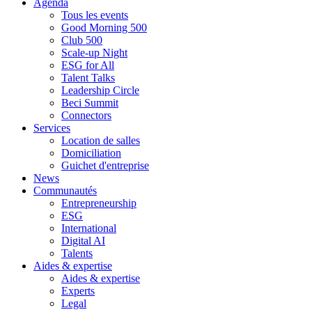
Agenda
Tous les events
Good Morning 500
Club 500
Scale-up Night
ESG for All
Talent Talks
Leadership Circle
Beci Summit
Connectors
Services
Location de salles
Domiciliation
Guichet d'entreprise
News
Communautés
Entrepreneurship
ESG
International
Digital AI
Talents
Aides & expertise
Aides & expertise
Experts
Legal