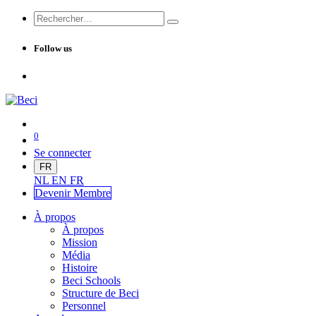
Follow us
0
Se connecter
FR
NL
EN
FR
Devenir Me
mbre
À propos
À propos
Mission
Média
Histoire
Beci Schools
Structure de Beci
Personnel