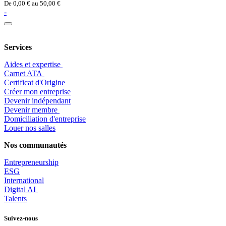
De
0,00
€
au
50,00
€
-
Services
Aides et expertise
​Carnet ATA
Certificat d'Origine
Créer mon entreprise
Devenir indépendant
Devenir membre
​Domiciliation d'entreprise
Louer nos salles
Nos communautés
Entrepr
eneurship
ESG
International
Digital AI
Talents
Suivez-nous