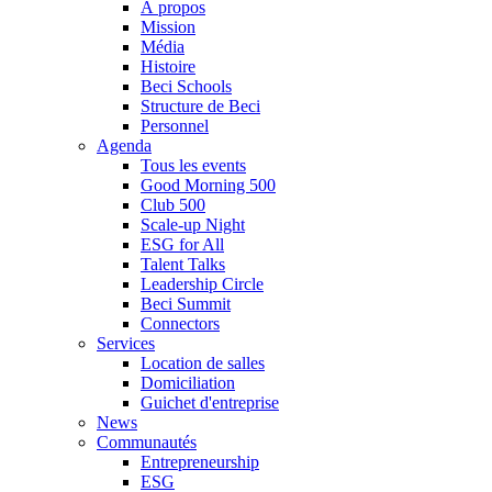
À propos
Mission
Média
Histoire
Beci Schools
Structure de Beci
Personnel
Agenda
Tous les events
Good Morning 500
Club 500
Scale-up Night
ESG for All
Talent Talks
Leadership Circle
Beci Summit
Connectors
Services
Location de salles
Domiciliation
Guichet d'entreprise
News
Communautés
Entrepreneurship
ESG