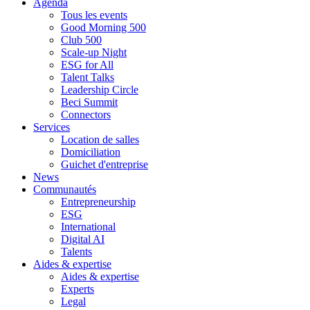
Agenda
Tous les events
Good Morning 500
Club 500
Scale-up Night
ESG for All
Talent Talks
Leadership Circle
Beci Summit
Connectors
Services
Location de salles
Domiciliation
Guichet d'entreprise
News
Communautés
Entrepreneurship
ESG
International
Digital AI
Talents
Aides & expertise
Aides & expertise
Experts
Legal