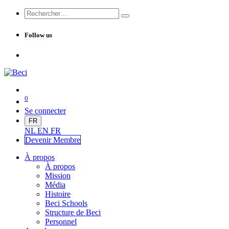
Follow us
0
Se connecter
FR
NL
EN
FR
Devenir Me
mbre
À propos
À propos
Mission
Média
Histoire
Beci Schools
Structure de Beci
Personnel