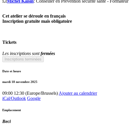
💥
Michel Kaisin
: Conseiller en Prevention sécurité santé - Formateur
Cet atelier se déroule en français
Inscription gratuite mais obligatoire
Tickets
Les inscriptions sont
fermées
Inscriptions terminées
Date et heure
mardi 18 novembre 2025
09:00
12:30
(
Europe/Brussels
)
Ajouter au calendrier
iCal/Outlook
Google
Emplacement
Beci