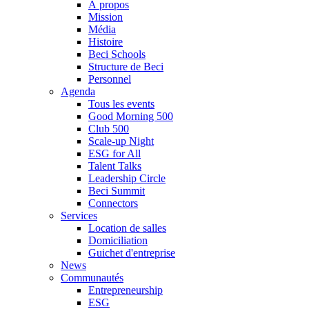
À propos
Mission
Média
Histoire
Beci Schools
Structure de Beci
Personnel
Agenda
Tous les events
Good Morning 500
Club 500
Scale-up Night
ESG for All
Talent Talks
Leadership Circle
Beci Summit
Connectors
Services
Location de salles
Domiciliation
Guichet d'entreprise
News
Communautés
Entrepreneurship
ESG