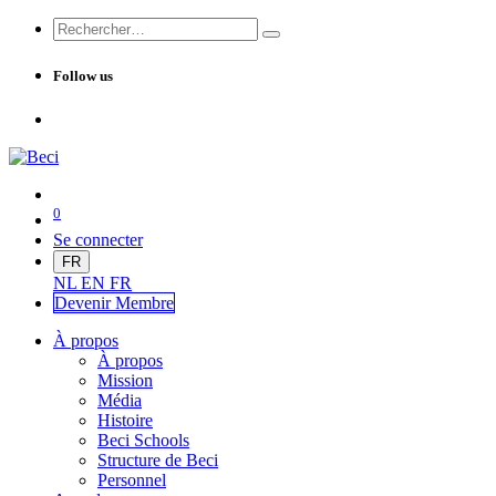
Follow us
0
Se connecter
FR
NL
EN
FR
Devenir Me
mbre
À propos
À propos
Mission
Média
Histoire
Beci Schools
Structure de Beci
Personnel