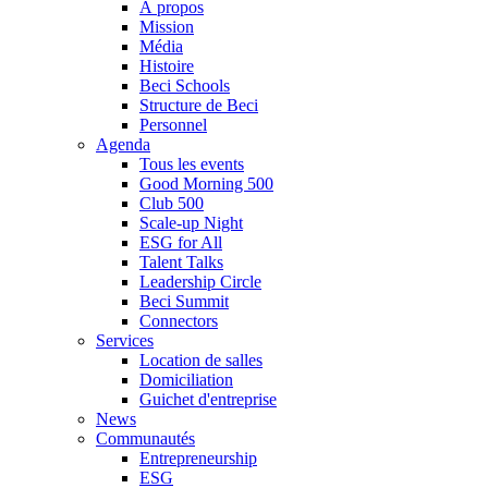
À propos
Mission
Média
Histoire
Beci Schools
Structure de Beci
Personnel
Agenda
Tous les events
Good Morning 500
Club 500
Scale-up Night
ESG for All
Talent Talks
Leadership Circle
Beci Summit
Connectors
Services
Location de salles
Domiciliation
Guichet d'entreprise
News
Communautés
Entrepreneurship
ESG