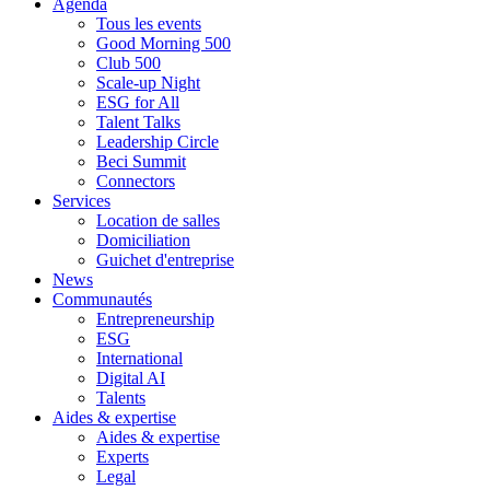
Agenda
Tous les events
Good Morning 500
Club 500
Scale-up Night
ESG for All
Talent Talks
Leadership Circle
Beci Summit
Connectors
Services
Location de salles
Domiciliation
Guichet d'entreprise
News
Communautés
Entrepreneurship
ESG
International
Digital AI
Talents
Aides & expertise
Aides & expertise
Experts
Legal