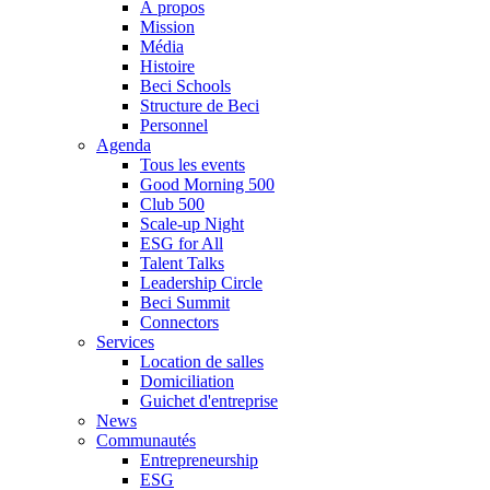
À propos
Mission
Média
Histoire
Beci Schools
Structure de Beci
Personnel
Agenda
Tous les events
Good Morning 500
Club 500
Scale-up Night
ESG for All
Talent Talks
Leadership Circle
Beci Summit
Connectors
Services
Location de salles
Domiciliation
Guichet d'entreprise
News
Communautés
Entrepreneurship
ESG