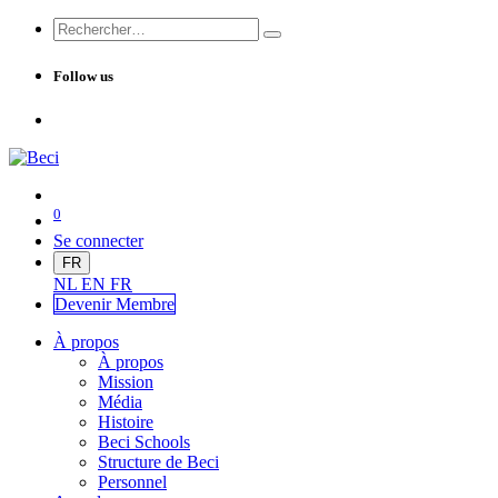
Follow us
0
Se connecter
FR
NL
EN
FR
Devenir Me
mbre
À propos
À propos
Mission
Média
Histoire
Beci Schools
Structure de Beci
Personnel