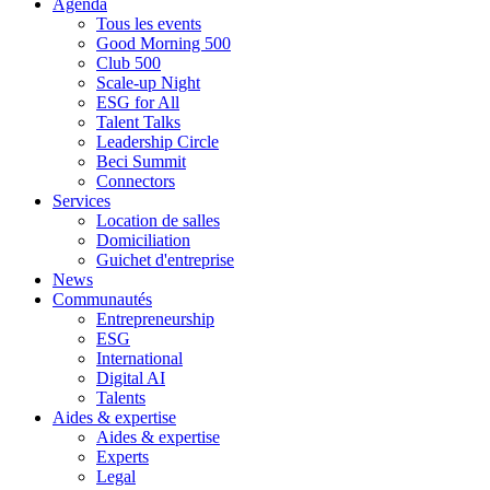
Agenda
Tous les events
Good Morning 500
Club 500
Scale-up Night
ESG for All
Talent Talks
Leadership Circle
Beci Summit
Connectors
Services
Location de salles
Domiciliation
Guichet d'entreprise
News
Communautés
Entrepreneurship
ESG
International
Digital AI
Talents
Aides & expertise
Aides & expertise
Experts
Legal