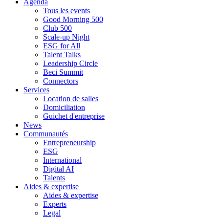
Agenda
Tous les events
Good Morning 500
Club 500
Scale-up Night
ESG for All
Talent Talks
Leadership Circle
Beci Summit
Connectors
Services
Location de salles
Domiciliation
Guichet d'entreprise
News
Communautés
Entrepreneurship
ESG
International
Digital AI
Talents
Aides & expertise
Aides & expertise
Experts
Legal