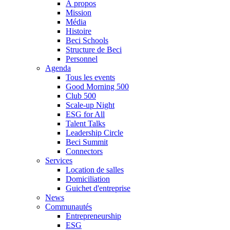
À propos
Mission
Média
Histoire
Beci Schools
Structure de Beci
Personnel
Agenda
Tous les events
Good Morning 500
Club 500
Scale-up Night
ESG for All
Talent Talks
Leadership Circle
Beci Summit
Connectors
Services
Location de salles
Domiciliation
Guichet d'entreprise
News
Communautés
Entrepreneurship
ESG