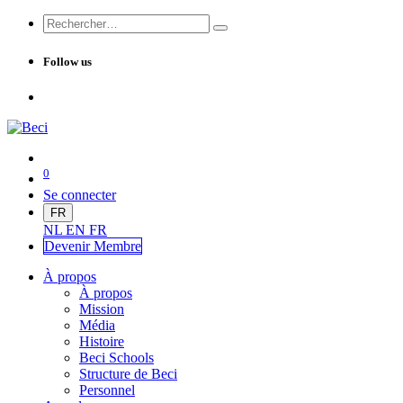
Follow us
0
Se connecter
FR
NL
EN
FR
Devenir Me
mbre
À propos
À propos
Mission
Média
Histoire
Beci Schools
Structure de Beci
Personnel