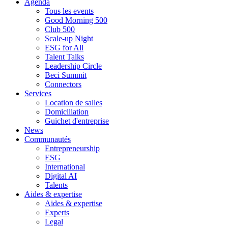
Agenda
Tous les events
Good Morning 500
Club 500
Scale-up Night
ESG for All
Talent Talks
Leadership Circle
Beci Summit
Connectors
Services
Location de salles
Domiciliation
Guichet d'entreprise
News
Communautés
Entrepreneurship
ESG
International
Digital AI
Talents
Aides & expertise
Aides & expertise
Experts
Legal