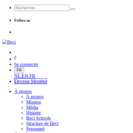
Follow us
0
Se connecter
FR
NL
EN
FR
Devenir Me
mbre
À propos
À propos
Mission
Média
Histoire
Beci Schools
Structure de Beci
Personnel