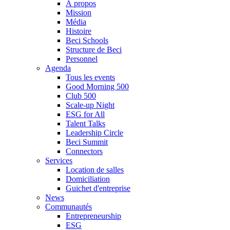
À propos
Mission
Média
Histoire
Beci Schools
Structure de Beci
Personnel
Agenda
Tous les events
Good Morning 500
Club 500
Scale-up Night
ESG for All
Talent Talks
Leadership Circle
Beci Summit
Connectors
Services
Location de salles
Domiciliation
Guichet d'entreprise
News
Communautés
Entrepreneurship
ESG