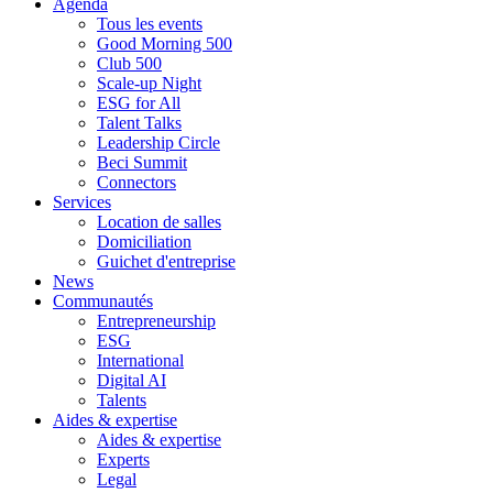
Agenda
Tous les events
Good Morning 500
Club 500
Scale-up Night
ESG for All
Talent Talks
Leadership Circle
Beci Summit
Connectors
Services
Location de salles
Domiciliation
Guichet d'entreprise
News
Communautés
Entrepreneurship
ESG
International
Digital AI
Talents
Aides & expertise
Aides & expertise
Experts
Legal