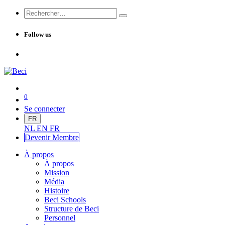
Follow us
0
Se connecter
FR
NL
EN
FR
Devenir Me
mbre
À propos
À propos
Mission
Média
Histoire
Beci Schools
Structure de Beci
Personnel