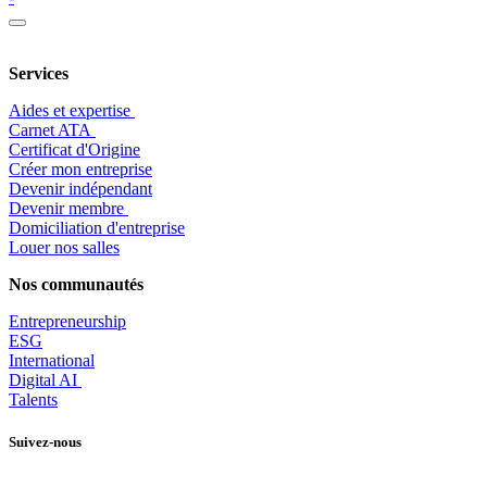
Services
Aides et expertise
​Carnet ATA
Certificat d'Origine
Créer mon entreprise
Devenir indépendant
Devenir membre
​Domiciliation d'entreprise
Louer nos salles
Nos communautés
Entrepr
eneurship
ESG
International
Digital AI
Talents
Suivez-nous