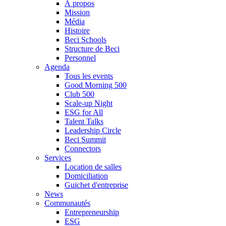
À propos
Mission
Média
Histoire
Beci Schools
Structure de Beci
Personnel
Agenda
Tous les events
Good Morning 500
Club 500
Scale-up Night
ESG for All
Talent Talks
Leadership Circle
Beci Summit
Connectors
Services
Location de salles
Domiciliation
Guichet d'entreprise
News
Communautés
Entrepreneurship
ESG