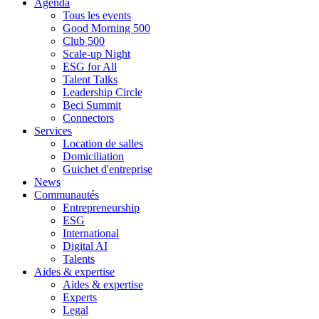
Agenda
Tous les events
Good Morning 500
Club 500
Scale-up Night
ESG for All
Talent Talks
Leadership Circle
Beci Summit
Connectors
Services
Location de salles
Domiciliation
Guichet d'entreprise
News
Communautés
Entrepreneurship
ESG
International
Digital AI
Talents
Aides & expertise
Aides & expertise
Experts
Legal