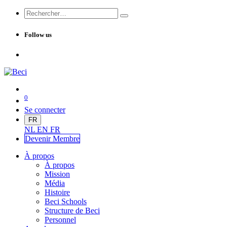
Follow us
0
Se connecter
FR
NL
EN
FR
Devenir Me
mbre
À propos
À propos
Mission
Média
Histoire
Beci Schools
Structure de Beci
Personnel