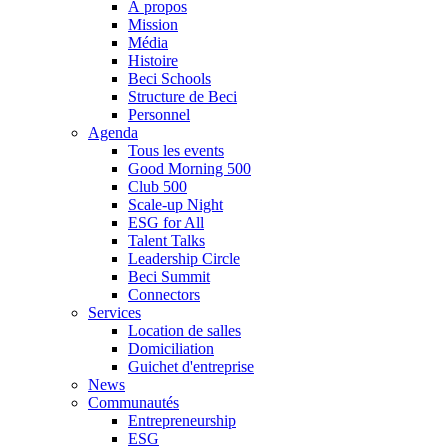
À propos
Mission
Média
Histoire
Beci Schools
Structure de Beci
Personnel
Agenda
Tous les events
Good Morning 500
Club 500
Scale-up Night
ESG for All
Talent Talks
Leadership Circle
Beci Summit
Connectors
Services
Location de salles
Domiciliation
Guichet d'entreprise
News
Communautés
Entrepreneurship
ESG