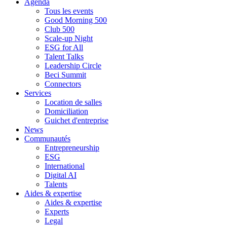
Agenda
Tous les events
Good Morning 500
Club 500
Scale-up Night
ESG for All
Talent Talks
Leadership Circle
Beci Summit
Connectors
Services
Location de salles
Domiciliation
Guichet d'entreprise
News
Communautés
Entrepreneurship
ESG
International
Digital AI
Talents
Aides & expertise
Aides & expertise
Experts
Legal