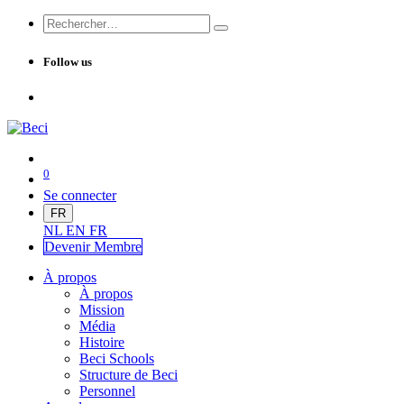
Follow us
0
Se connecter
FR
NL
EN
FR
Devenir Me
mbre
À propos
À propos
Mission
Média
Histoire
Beci Schools
Structure de Beci
Personnel