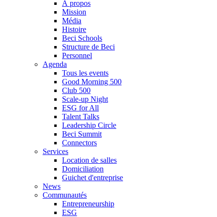
À propos
Mission
Média
Histoire
Beci Schools
Structure de Beci
Personnel
Agenda
Tous les events
Good Morning 500
Club 500
Scale-up Night
ESG for All
Talent Talks
Leadership Circle
Beci Summit
Connectors
Services
Location de salles
Domiciliation
Guichet d'entreprise
News
Communautés
Entrepreneurship
ESG