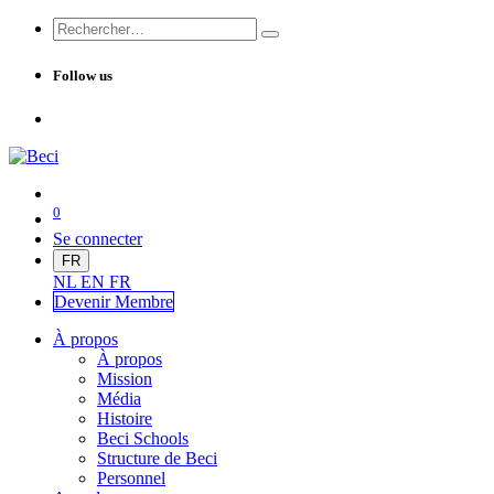
Follow us
0
Se connecter
FR
NL
EN
FR
Devenir Me
mbre
À propos
À propos
Mission
Média
Histoire
Beci Schools
Structure de Beci
Personnel