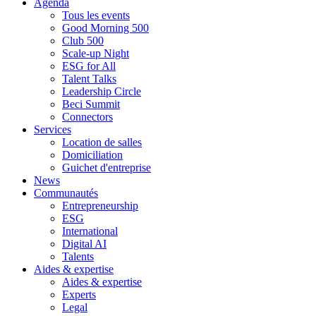
Agenda
Tous les events
Good Morning 500
Club 500
Scale-up Night
ESG for All
Talent Talks
Leadership Circle
Beci Summit
Connectors
Services
Location de salles
Domiciliation
Guichet d'entreprise
News
Communautés
Entrepreneurship
ESG
International
Digital AI
Talents
Aides & expertise
Aides & expertise
Experts
Legal