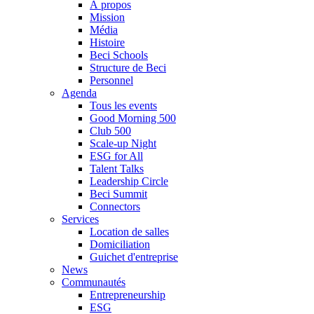
À propos
Mission
Média
Histoire
Beci Schools
Structure de Beci
Personnel
Agenda
Tous les events
Good Morning 500
Club 500
Scale-up Night
ESG for All
Talent Talks
Leadership Circle
Beci Summit
Connectors
Services
Location de salles
Domiciliation
Guichet d'entreprise
News
Communautés
Entrepreneurship
ESG