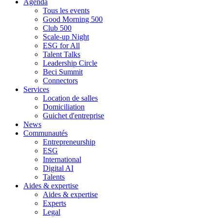
Agenda
Tous les events
Good Morning 500
Club 500
Scale-up Night
ESG for All
Talent Talks
Leadership Circle
Beci Summit
Connectors
Services
Location de salles
Domiciliation
Guichet d'entreprise
News
Communautés
Entrepreneurship
ESG
International
Digital AI
Talents
Aides & expertise
Aides & expertise
Experts
Legal