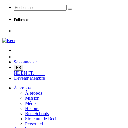
Follow us
0
Se connecter
FR
NL
EN
FR
Devenir Me
mbre
À propos
À propos
Mission
Média
Histoire
Beci Schools
Structure de Beci
Personnel