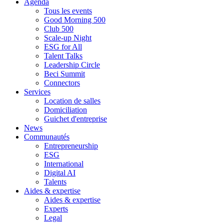
Agenda
Tous les events
Good Morning 500
Club 500
Scale-up Night
ESG for All
Talent Talks
Leadership Circle
Beci Summit
Connectors
Services
Location de salles
Domiciliation
Guichet d'entreprise
News
Communautés
Entrepreneurship
ESG
International
Digital AI
Talents
Aides & expertise
Aides & expertise
Experts
Legal