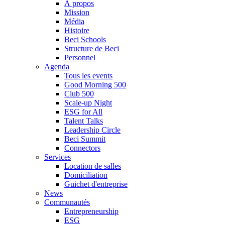
À propos
Mission
Média
Histoire
Beci Schools
Structure de Beci
Personnel
Agenda
Tous les events
Good Morning 500
Club 500
Scale-up Night
ESG for All
Talent Talks
Leadership Circle
Beci Summit
Connectors
Services
Location de salles
Domiciliation
Guichet d'entreprise
News
Communautés
Entrepreneurship
ESG