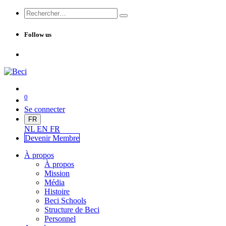
Follow us
0
Se connecter
FR
NL
EN
FR
Devenir Me
mbre
À propos
À propos
Mission
Média
Histoire
Beci Schools
Structure de Beci
Personnel