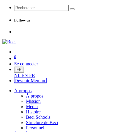
Follow us
0
Se connecter
FR
NL
EN
FR
Devenir Me
mbre
À propos
À propos
Mission
Média
Histoire
Beci Schools
Structure de Beci
Personnel