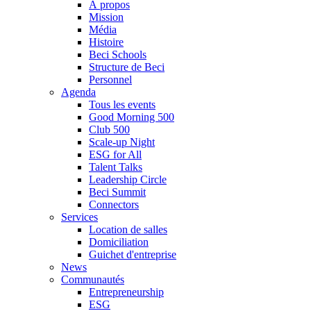
À propos
Mission
Média
Histoire
Beci Schools
Structure de Beci
Personnel
Agenda
Tous les events
Good Morning 500
Club 500
Scale-up Night
ESG for All
Talent Talks
Leadership Circle
Beci Summit
Connectors
Services
Location de salles
Domiciliation
Guichet d'entreprise
News
Communautés
Entrepreneurship
ESG