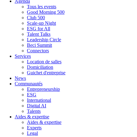
Agenda
Tous les events
Good Morning 500
Club 500
Scale-up Night
ESG for All
Talent Talks
Leadership Circle
Beci Summit
Connectors
Services
Location de salles
Domiciliation
Guichet d'entreprise
News
Communautés
Entrepreneurship
ESG
International
Digital AI
Talents
Aides & expertise
Aides & expertise
Experts
Legal