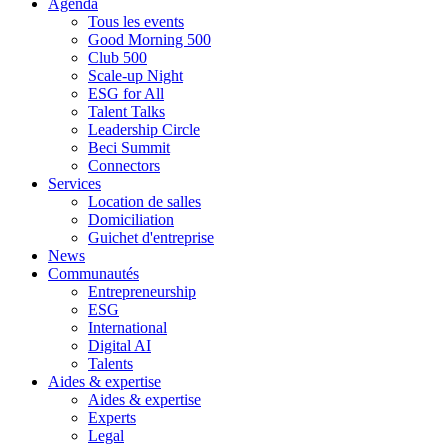
Agenda
Tous les events
Good Morning 500
Club 500
Scale-up Night
ESG for All
Talent Talks
Leadership Circle
Beci Summit
Connectors
Services
Location de salles
Domiciliation
Guichet d'entreprise
News
Communautés
Entrepreneurship
ESG
International
Digital AI
Talents
Aides & expertise
Aides & expertise
Experts
Legal