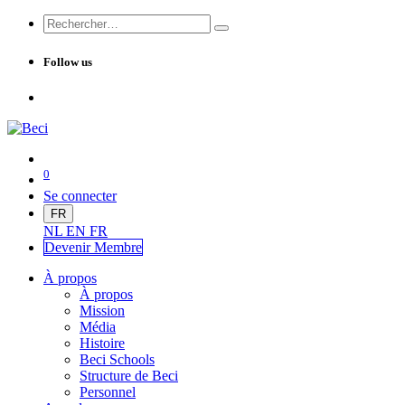
Follow us
0
Se connecter
FR
NL
EN
FR
Devenir Me
mbre
À propos
À propos
Mission
Média
Histoire
Beci Schools
Structure de Beci
Personnel