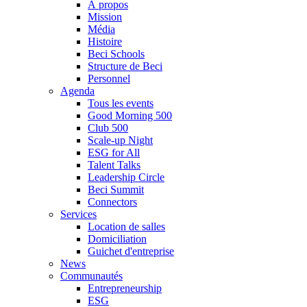
À propos
Mission
Média
Histoire
Beci Schools
Structure de Beci
Personnel
Agenda
Tous les events
Good Morning 500
Club 500
Scale-up Night
ESG for All
Talent Talks
Leadership Circle
Beci Summit
Connectors
Services
Location de salles
Domiciliation
Guichet d'entreprise
News
Communautés
Entrepreneurship
ESG