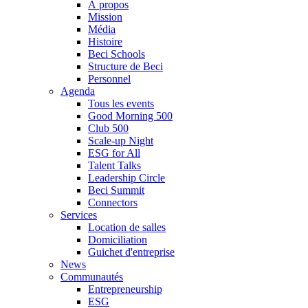
À propos
Mission
Média
Histoire
Beci Schools
Structure de Beci
Personnel
Agenda
Tous les events
Good Morning 500
Club 500
Scale-up Night
ESG for All
Talent Talks
Leadership Circle
Beci Summit
Connectors
Services
Location de salles
Domiciliation
Guichet d'entreprise
News
Communautés
Entrepreneurship
ESG