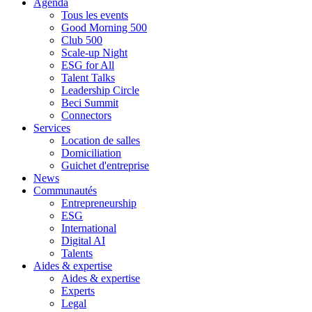
Agenda
Tous les events
Good Morning 500
Club 500
Scale-up Night
ESG for All
Talent Talks
Leadership Circle
Beci Summit
Connectors
Services
Location de salles
Domiciliation
Guichet d'entreprise
News
Communautés
Entrepreneurship
ESG
International
Digital AI
Talents
Aides & expertise
Aides & expertise
Experts
Legal