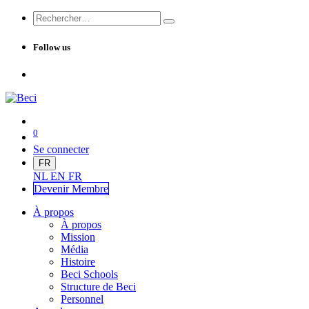
Follow us
0
Se connecter
FR
NL
EN
FR
Devenir Me
mbre
À propos
À propos
Mission
Média
Histoire
Beci Schools
Structure de Beci
Personnel