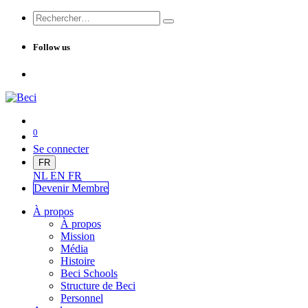
Follow us
0
Se connecter
FR
NL
EN
FR
Devenir Me
mbre
À propos
À propos
Mission
Média
Histoire
Beci Schools
Structure de Beci
Personnel