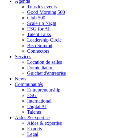
Agenda
Tous les events
Good Morning 500
Club 500
Scale-up Night
ESG for All
Talent Talks
Leadership Circle
Beci Summit
Connectors
Services
Location de salles
Domiciliation
Guichet d'entreprise
News
Communautés
Entrepreneurship
ESG
International
Digital AI
Talents
Aides & expertise
Aides & expertise
Experts
Legal