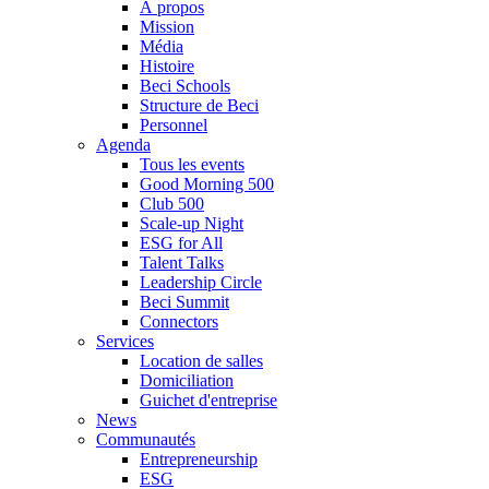
À propos
Mission
Média
Histoire
Beci Schools
Structure de Beci
Personnel
Agenda
Tous les events
Good Morning 500
Club 500
Scale-up Night
ESG for All
Talent Talks
Leadership Circle
Beci Summit
Connectors
Services
Location de salles
Domiciliation
Guichet d'entreprise
News
Communautés
Entrepreneurship
ESG