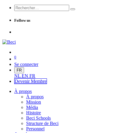
Follow us
0
Se connecter
FR
NL
EN
FR
Devenir Me
mbre
À propos
À propos
Mission
Média
Histoire
Beci Schools
Structure de Beci
Personnel