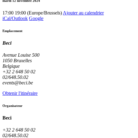
mardi 12 novembre 2024
17:00
19:00
(
Europe/Brussels
)
Ajouter au calendrier
iCal/Outlook
Google
Emplacement
Beci
Avenue Louise 500
1050 Bruxelles
Belgique
+32 2 648 50 02
02/648.50.02
events@beci.be
Obtenir l'itinéraire
Organisateur
Beci
+32 2 648 50 02
02/648.50.02