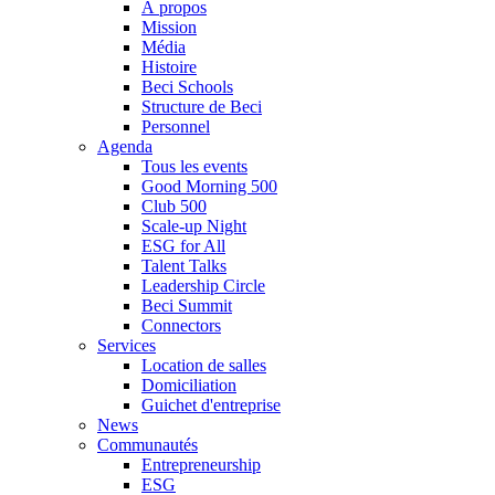
À propos
Mission
Média
Histoire
Beci Schools
Structure de Beci
Personnel
Agenda
Tous les events
Good Morning 500
Club 500
Scale-up Night
ESG for All
Talent Talks
Leadership Circle
Beci Summit
Connectors
Services
Location de salles
Domiciliation
Guichet d'entreprise
News
Communautés
Entrepreneurship
ESG