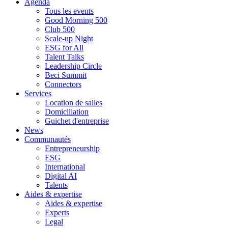
Agenda
Tous les events
Good Morning 500
Club 500
Scale-up Night
ESG for All
Talent Talks
Leadership Circle
Beci Summit
Connectors
Services
Location de salles
Domiciliation
Guichet d'entreprise
News
Communautés
Entrepreneurship
ESG
International
Digital AI
Talents
Aides & expertise
Aides & expertise
Experts
Legal