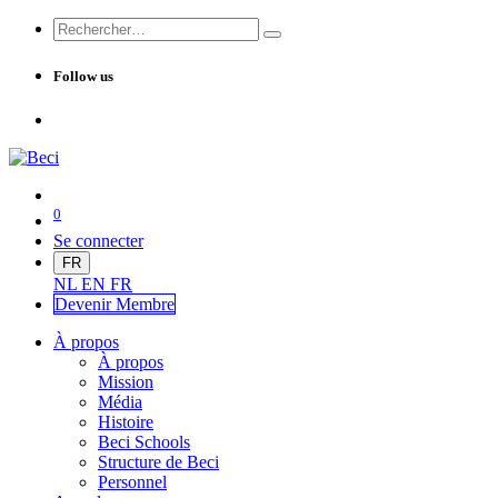
Follow us
0
Se connecter
FR
NL
EN
FR
Devenir Me
mbre
À propos
À propos
Mission
Média
Histoire
Beci Schools
Structure de Beci
Personnel