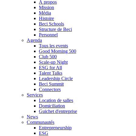
À propos
Mission
Média
Histoire
Beci Schools
Structure de Beci
Personnel
Agenda
Tous les events
Good Morning 500
Club 500
Scale-up Night
ESG for All
Talent Talks
Leadership Circle
Beci Summit
Connectors
Services
Location de salles
Domiciliation
Guichet d'entreprise
News
Communautés
Entrepreneurship
ESG