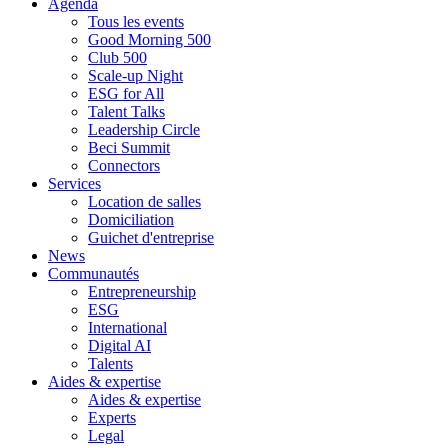
Agenda
Tous les events
Good Morning 500
Club 500
Scale-up Night
ESG for All
Talent Talks
Leadership Circle
Beci Summit
Connectors
Services
Location de salles
Domiciliation
Guichet d'entreprise
News
Communautés
Entrepreneurship
ESG
International
Digital AI
Talents
Aides & expertise
Aides & expertise
Experts
Legal