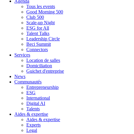
Agenda
Tous les events
Good Morning 500
Club 500
Scale-up Night
ESG for All
Talent Talks
Leadership Circle
Beci Summit
Connectors
Services
Location de salles
Domiciliation
Guichet d'entreprise
News
Communautés
Entrepreneurship
ESG
International
Digital AI
Talents
Aides & expertise
Aides & expertise
Experts
Legal