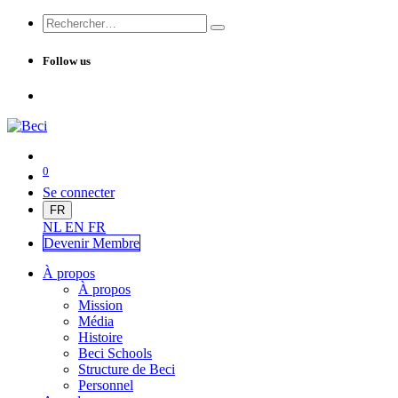
Follow us
0
Se connecter
FR
NL
EN
FR
Devenir Me
mbre
À propos
À propos
Mission
Média
Histoire
Beci Schools
Structure de Beci
Personnel