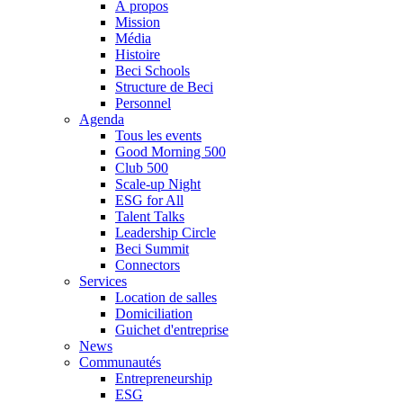
À propos
Mission
Média
Histoire
Beci Schools
Structure de Beci
Personnel
Agenda
Tous les events
Good Morning 500
Club 500
Scale-up Night
ESG for All
Talent Talks
Leadership Circle
Beci Summit
Connectors
Services
Location de salles
Domiciliation
Guichet d'entreprise
News
Communautés
Entrepreneurship
ESG