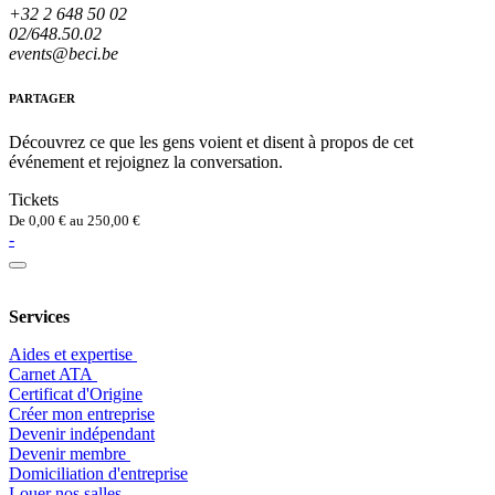
+32 2 648 50 02
02/648.50.02
events@beci.be
PARTAGER
Découvrez ce que les gens voient et disent à propos de cet
événement et rejoignez la conversation.
Tickets
De
0,00
€
au
250,00
€
-
Services
Aides et expertise
​Carnet ATA
Certificat d'Origine
Créer mon entreprise
Devenir indépendant
Devenir membre
​Domiciliation d'entreprise
Louer nos salles