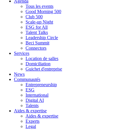
Agenda
Tous les events
Good Morning 500
Club 500
Scale-up Night
ESG for All
Talent Talks
Leadership Circle
Beci Summit
Connectors
Services
Location de salles
Domiciliation
Guichet d'entreprise
News
Communautés
Entrepreneurship
ESG
International
Digital AI
Talents
Aides & expertise
Aides & expertise
Experts
Legal