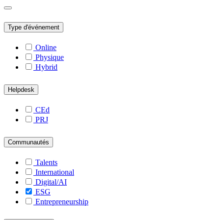
Type d'événement
Online
Physique
Hybrid
Helpdesk
CEd
PRJ
Communautés
Talents
International
Digital/AI
ESG
Entrepreneurship