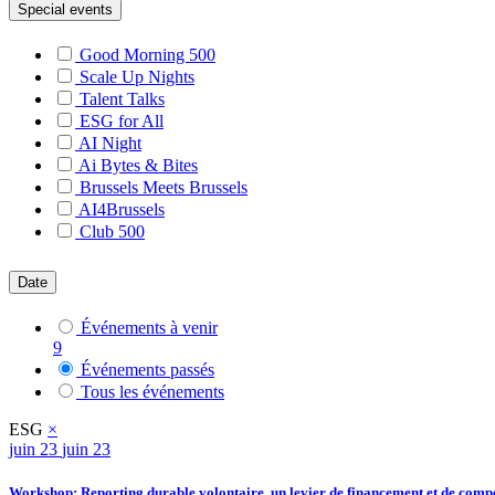
Special events
Good Morning 500
Scale Up Nights
Talent Talks
ESG for All
AI Night
Ai Bytes & Bites
Brussels Meets Brussels
AI4Brussels
Club 500
Date
Événements à venir
9
Événements passés
Tous les événements
ESG
×
juin
23
juin 23
Workshop: Reporting durable volontaire, un levier de financement et de compé