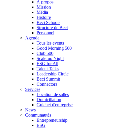
À propos
Mission
Média
Histoire
Beci Schools
Structure de Beci
Personnel
Agenda
Tous les events
Good Morning 500
Club 500
Scale-up Night
ESG for All
Talent Talks
Leadership Circle
Beci Summit
Connectors
Services
Location de salles
Domiciliation
Guichet d'entreprise
News
Communautés
Entrepreneurship
ESG