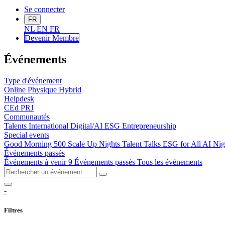
Se connecter
FR
NL
EN
FR
Devenir Me
mbre
Événements
Type d'événement
Online
Physique
Hybrid
Helpdesk
CEd
PRJ
Communautés
Talents
International
Digital/AI
ESG
Entrepreneurship
Special events
Good Morning 500
Scale Up Nights
Talent Talks
ESG for All
AI Nig
Événements passés
Événements à venir
9
Événements passés
Tous les événements
-
Filtres