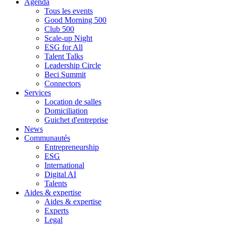
Agenda
Tous les events
Good Morning 500
Club 500
Scale-up Night
ESG for All
Talent Talks
Leadership Circle
Beci Summit
Connectors
Services
Location de salles
Domiciliation
Guichet d'entreprise
News
Communautés
Entrepreneurship
ESG
International
Digital AI
Talents
Aides & expertise
Aides & expertise
Experts
Legal