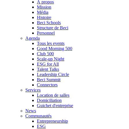
À propos
Mission
Média
Histoire
Beci Schools
Structure de Beci
Personnel
Agenda
Tous les events
Good Morning 500
Club 500
Scale-up Night
ESG for All
Talent Talks
Leadership Circle
Beci Summit
Connectors
Services
Location de salles
Domiciliation
Guichet d'entreprise
News
Communautés
Entrepreneurship
ESG