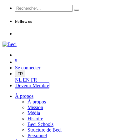
Follow us
0
Se connecter
FR
NL
EN
FR
Devenir Me
mbre
À propos
À propos
Mission
Média
Histoire
Beci Schools
Structure de Beci
Personnel