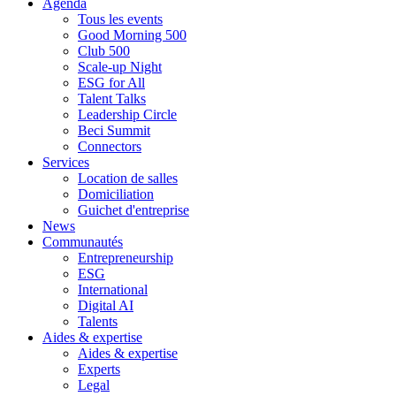
Agenda
Tous les events
Good Morning 500
Club 500
Scale-up Night
ESG for All
Talent Talks
Leadership Circle
Beci Summit
Connectors
Services
Location de salles
Domiciliation
Guichet d'entreprise
News
Communautés
Entrepreneurship
ESG
International
Digital AI
Talents
Aides & expertise
Aides & expertise
Experts
Legal