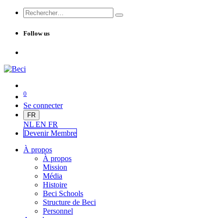
Follow us
0
Se connecter
FR
NL
EN
FR
Devenir Me
mbre
À propos
À propos
Mission
Média
Histoire
Beci Schools
Structure de Beci
Personnel