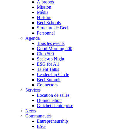
À propos
Mission
Média
Histoire
Beci Schools
Structure de Beci
Personnel
Agenda
Tous les events
Good Morning 500
Club 500
Scale-up Night
ESG for All
Talent Talks
Leadership Circle
Beci Summit
Connectors
Services
Location de salles
Domiciliation
Guichet d'entreprise
News
Communautés
Entrepreneurship
ESG