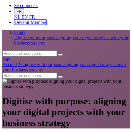
Se connecter
FR
NL
EN
FR
Devenir Me
mbre
Cours
Digitise with purpose: aligning your digital projects with your
business strategy
Nav
Accueil
└
Digitise with purpose: aligning your digital projects with
your business strategy
Digitise with purpose: aligning
your digital projects with your
business strategy