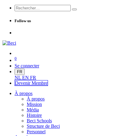
Follow us
0
Se connecter
FR
NL
EN
FR
Devenir Me
mbre
À propos
À propos
Mission
Média
Histoire
Beci Schools
Structure de Beci
Personnel