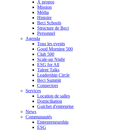
À propos
Mission
Média
Histoire
Beci Schools
Structure de Beci
Personnel
Agenda
Tous les events
Good Morning 500
Club 500
Scale-up Night
ESG for All
Talent Talks
Leadership Circle
Beci Summit
Connectors
Services
Location de salles
Domiciliation
Guichet d'entreprise
News
Communautés
Entrepreneurship
ESG