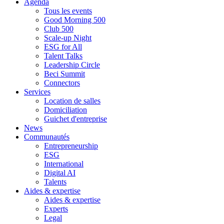
Agenda
Tous les events
Good Morning 500
Club 500
Scale-up Night
ESG for All
Talent Talks
Leadership Circle
Beci Summit
Connectors
Services
Location de salles
Domiciliation
Guichet d'entreprise
News
Communautés
Entrepreneurship
ESG
International
Digital AI
Talents
Aides & expertise
Aides & expertise
Experts
Legal