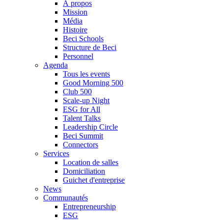
À propos
Mission
Média
Histoire
Beci Schools
Structure de Beci
Personnel
Agenda
Tous les events
Good Morning 500
Club 500
Scale-up Night
ESG for All
Talent Talks
Leadership Circle
Beci Summit
Connectors
Services
Location de salles
Domiciliation
Guichet d'entreprise
News
Communautés
Entrepreneurship
ESG