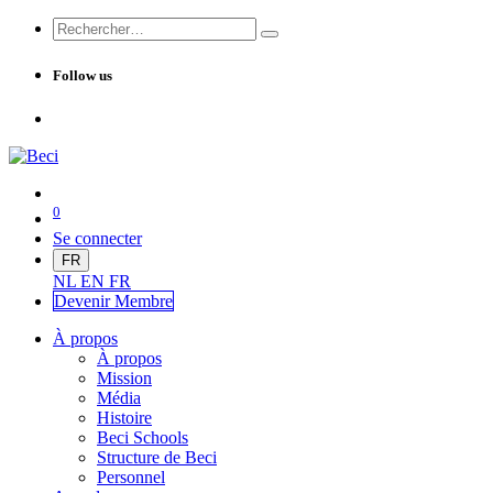
Follow us
0
Se connecter
FR
NL
EN
FR
Devenir Me
mbre
À propos
À propos
Mission
Média
Histoire
Beci Schools
Structure de Beci
Personnel