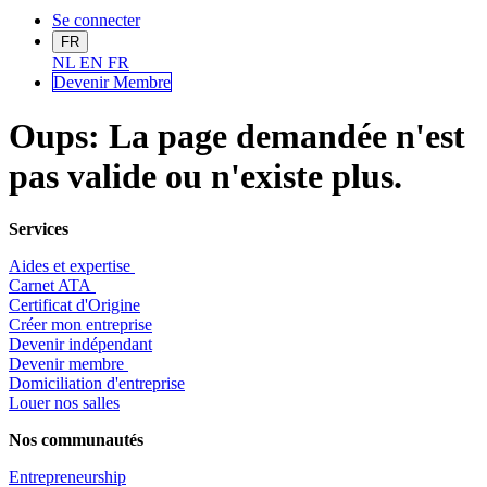
Se connecter
FR
NL
EN
FR
Devenir Me
mbre
Oups: La page demandée n'est
pas valide ou n'existe plus.
Services
Aides et expertise
​Carnet ATA
Certificat d'Origine
Créer mon entreprise
Devenir indépendant
Devenir membre
​Domiciliation d'entreprise
Louer nos salles
Nos communautés
Entrepr
eneurship