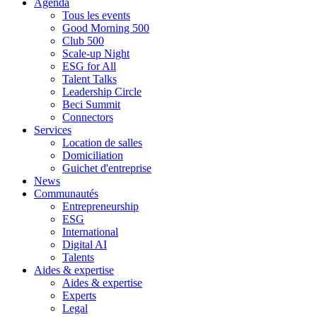
Agenda
Tous les events
Good Morning 500
Club 500
Scale-up Night
ESG for All
Talent Talks
Leadership Circle
Beci Summit
Connectors
Services
Location de salles
Domiciliation
Guichet d'entreprise
News
Communautés
Entrepreneurship
ESG
International
Digital AI
Talents
Aides & expertise
Aides & expertise
Experts
Legal