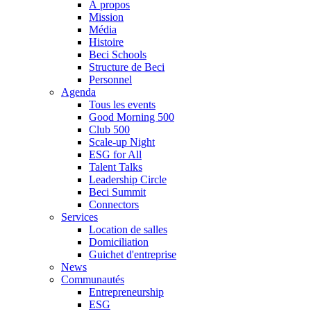
À propos
Mission
Média
Histoire
Beci Schools
Structure de Beci
Personnel
Agenda
Tous les events
Good Morning 500
Club 500
Scale-up Night
ESG for All
Talent Talks
Leadership Circle
Beci Summit
Connectors
Services
Location de salles
Domiciliation
Guichet d'entreprise
News
Communautés
Entrepreneurship
ESG