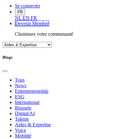
Se connecter
FR
NL
EN
FR
Devenir Me
mbre
Choisissez votre communauté
Blogs
Tous
News
Entrepreneurship
ESG
International
Brussels
Digital/AI
Talents
Aides & Expertise
Voice
Mobilité