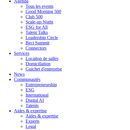
Agenda
Tous les events
Good Morning 500
Club 500
Scale-up Night
ESG for All
Talent Talks
Leadership Circle
Beci Summit
Connectors
Services
Location de salles
Domiciliation
Guichet d'entreprise
News
Communautés
Entrepreneurship
ESG
International
Digital AI
Talents
Aides & expertise
Aides & expertise
Experts
Legal