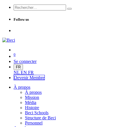
Follow us
0
Se connecter
FR
NL
EN
FR
Devenir Me
mbre
À propos
À propos
Mission
Média
Histoire
Beci Schools
Structure de Beci
Personnel