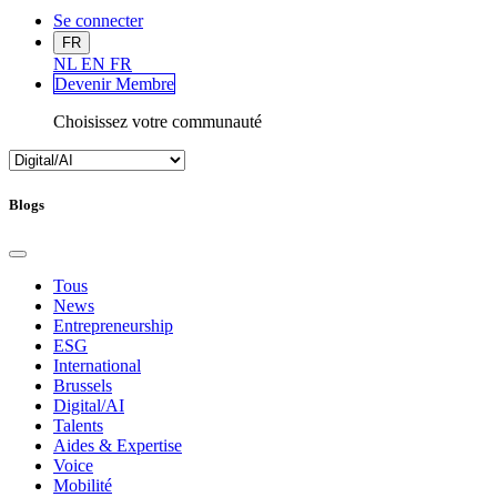
Se connecter
FR
NL
EN
FR
Devenir Me
mbre
Choisissez votre communauté
Blogs
Tous
News
Entrepreneurship
ESG
International
Brussels
Digital/AI
Talents
Aides & Expertise
Voice
Mobilité