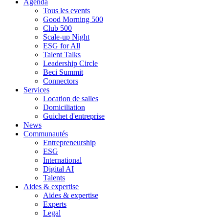
Agenda
Tous les events
Good Morning 500
Club 500
Scale-up Night
ESG for All
Talent Talks
Leadership Circle
Beci Summit
Connectors
Services
Location de salles
Domiciliation
Guichet d'entreprise
News
Communautés
Entrepreneurship
ESG
International
Digital AI
Talents
Aides & expertise
Aides & expertise
Experts
Legal