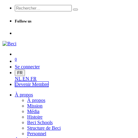
Follow us
0
Se connecter
FR
NL
EN
FR
Devenir Me
mbre
À propos
À propos
Mission
Média
Histoire
Beci Schools
Structure de Beci
Personnel