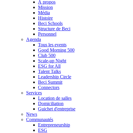
À propos
Mission
Média
Histoire
Beci Schools
Structure de Beci
Personnel
Agenda
Tous les events
Good Morning 500
Club 500
Scale-up Night
ESG for All
Talent Talks
Leadership Circle
Beci Summit
Connectors
Services
Location de salles
Domiciliation
Guichet d'entreprise
News
Communautés
Entrepreneurship
ESG