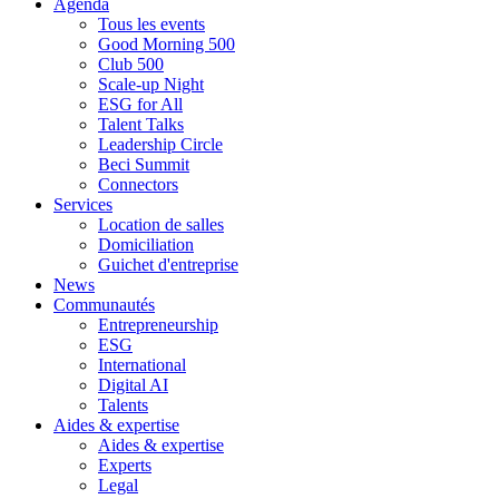
Agenda
Tous les events
Good Morning 500
Club 500
Scale-up Night
ESG for All
Talent Talks
Leadership Circle
Beci Summit
Connectors
Services
Location de salles
Domiciliation
Guichet d'entreprise
News
Communautés
Entrepreneurship
ESG
International
Digital AI
Talents
Aides & expertise
Aides & expertise
Experts
Legal