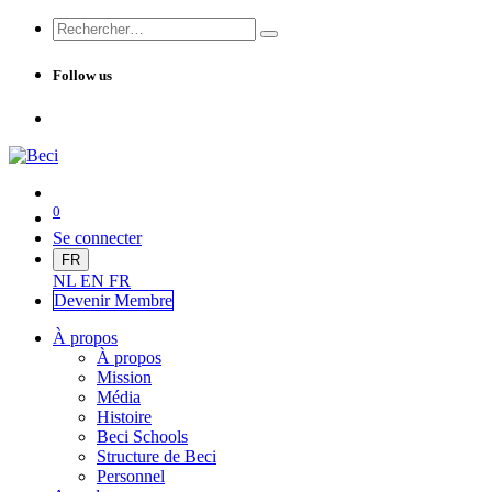
Follow us
0
Se connecter
FR
NL
EN
FR
Devenir Me
mbre
À propos
À propos
Mission
Média
Histoire
Beci Schools
Structure de Beci
Personnel