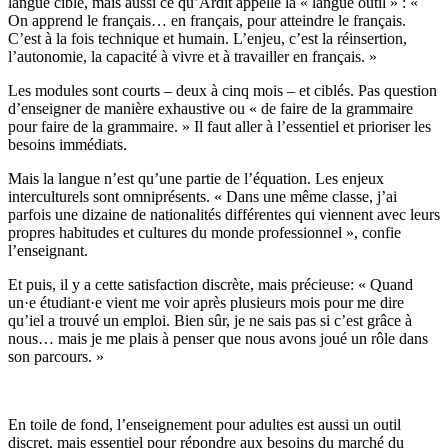
langue cible, mais aussi ce qu’Ardit appelle la « langue outil » : «
On apprend le français… en français, pour atteindre le français.
C’est à la fois technique et humain. L’enjeu, c’est la réinsertion,
l’autonomie, la capacité à vivre et à travailler en français. »
Les modules sont courts – deux à cinq mois – et ciblés. Pas question
d’enseigner de manière exhaustive ou « de faire de la grammaire
pour faire de la grammaire. » Il faut aller à l’essentiel et prioriser les
besoins immédiats.
Mais la langue n’est qu’une partie de l’équation. Les enjeux
interculturels sont omniprésents. « Dans une même classe, j’ai
parfois une dizaine de nationalités différentes qui viennent avec leurs
propres habitudes et cultures du monde professionnel », confie
l’enseignant.
Et puis, il y a cette satisfaction discrète, mais précieuse: « Quand
un·e étudiant·e vient me voir après plusieurs mois pour me dire
qu’iel a trouvé un emploi. Bien sûr, je ne sais pas si c’est grâce à
nous… mais je me plais à penser que nous avons joué un rôle dans
son parcours. »
En toile de fond, l’enseignement pour adultes est aussi un outil
discret, mais essentiel pour répondre aux besoins du marché du