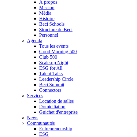
À propos
Mission
Média
Histoire
Beci Schools
Structure de Beci
Personnel
Agenda
Tous les events
Good Morning 500
Club 500
Scale-up Night
ESG for All
Talent Talks
Leadership Circle
Beci Summit
Connectors
Services
Location de salles
Domiciliation
Guichet d'entreprise
News
Communautés
Entrepreneurship
ESG