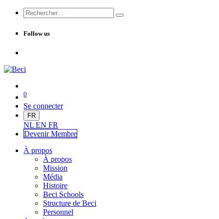
Follow us
0
Se connecter
FR
NL
EN
FR
Devenir Me
mbre
À propos
À propos
Mission
Média
Histoire
Beci Schools
Structure de Beci
Personnel