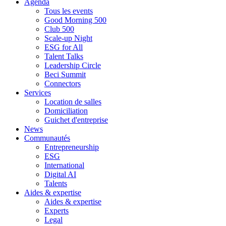
Agenda
Tous les events
Good Morning 500
Club 500
Scale-up Night
ESG for All
Talent Talks
Leadership Circle
Beci Summit
Connectors
Services
Location de salles
Domiciliation
Guichet d'entreprise
News
Communautés
Entrepreneurship
ESG
International
Digital AI
Talents
Aides & expertise
Aides & expertise
Experts
Legal