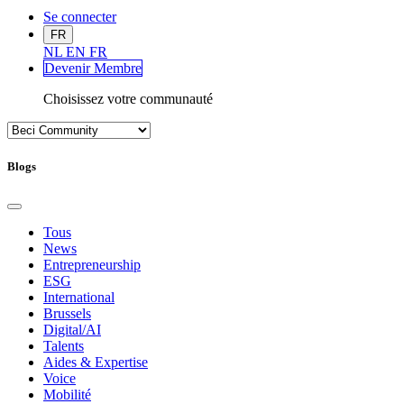
Se connecter
FR
NL
EN
FR
Devenir Me
mbre
Choisissez votre communauté
Blogs
Tous
News
Entrepreneurship
ESG
International
Brussels
Digital/AI
Talents
Aides & Expertise
Voice
Mobilité