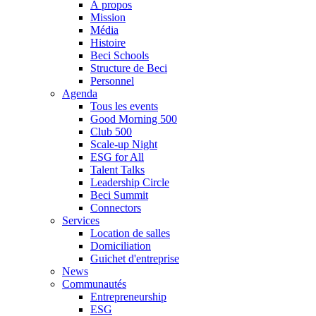
À propos
Mission
Média
Histoire
Beci Schools
Structure de Beci
Personnel
Agenda
Tous les events
Good Morning 500
Club 500
Scale-up Night
ESG for All
Talent Talks
Leadership Circle
Beci Summit
Connectors
Services
Location de salles
Domiciliation
Guichet d'entreprise
News
Communautés
Entrepreneurship
ESG