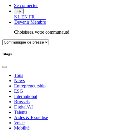
Se connecter
FR
NL
EN
FR
Devenir Me
mbre
Choisissez votre communauté
Blogs
Tous
News
Entrepreneurship
ESG
International
Brussels
Digital/AI
Talents
Aides & Expertise
Voice
Mobilité