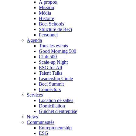
À propos
Mission
Média
Histoire
Beci Schools
Structure de Beci
Personnel
Agenda
Tous les events
Good Morning 500
Club 500
Scale-up Night
ESG for All
Talent Talks
Leadership Circle
Beci Summit
Connectors
Services
Location de salles
Domiciliation
Guichet d'entreprise
News
Communautés
Entrepreneurship
ESG