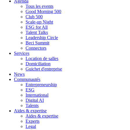
Agenda
Tous les events
Good Morning 500
Club 500
Scale-up Night
ESG for All
Talent Talks
Leadership Circle
Beci Summit
Connectors
Services
Location de salles
Domiciliation
Guichet d'entreprise
News
Communautés
Entrepreneurship
ESG
International
Digital AI
Talents
Aides & expertise
Aides & expertise
Experts
Legal