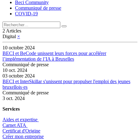
Beci Community
Communiqué de presse
COVID-19
2 Articles
Digital
×
10 octobre 2024
BECI et BeCode unissent leurs forces pour accélérer
l’implémentation de l’IA à Bruxelles
Communiqué de presse
10 oct. 2024
03 octobre 2024
BECI et InterSkillar s'unissent pour propulser l'emploi des jeunes
bruxellois·es
Communiqué de presse
3 oct. 2024
Services
Aides et expertise
​Carnet ATA
Certificat d'Origine
Créer mon entreprise