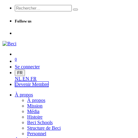
Follow us
0
Se connecter
FR
NL
EN
FR
Devenir Me
mbre
À propos
À propos
Mission
Média
Histoire
Beci Schools
Structure de Beci
Personnel